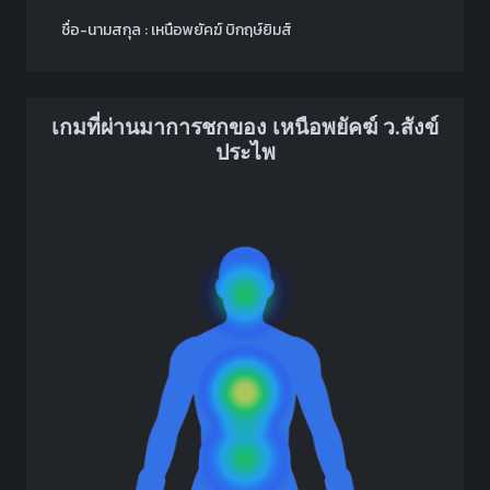
ชื่อ-นามสกุล : เหนือพยัคฆ์ บิกฤษ์ยิมส์
เกมที่ผ่านมาการชกของ เหนือพยัคฆ์ ว.สังข์
ประไพ