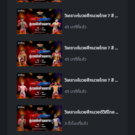
วิเคราะห์มวยศึกมวยไทย 7 สี ระหว่าง ทับทิมทอง สจ.เล็กเมืองนนท์ พบ เป็ก ปตท.ทองทวี
45 นาทีที่แล้ว
วิเคราะห์มวยศึกมวยไทย 7 สี ระหว่าง เมืองช้าง ส.เดชะพันธ์ พบ เพชรเมืองทอง ส.พงษ์อมร
45 นาทีที่แล้ว
วิเคราะห์มวยศึกมวยไทย 7 สี ระหว่าง ยอดกัณฑ์ ช้างนครศรี พบ มอญขาว ซีเมนต์ดี
45 นาทีที่แล้ว
วิเคราะห์มวยศึกมวยดีวิถีไทย ช่วงที่ 2 ระหว่าง คูก้า สิงห์บัลลังก์ทอง พบ จาวาร์ด ธันเดอร์มวยไทย
3 ชั่วโมงที่แล้ว