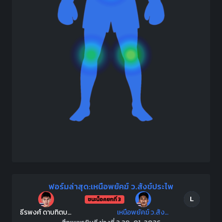
ฟอร์มล่าสุด:เหนือพยัคฆ์ ว.สังข์ประไพ
L
ชนะน็อคยกที่ 3
ธีรพงศ์ ดาบทิตบางรัก
เหนือพยัคฆ์ ว.สังข์ประไพ