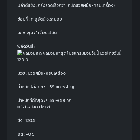
ปล้ำตีแข็งแกร่งรวดเร็วกว่า (ถนัดมวยฝีมือ+ครบเครื่อง)
ซ้อมที่ : ต.สุรัตน์ จ.ระยอง
ชกล่าสุด : 1 เดือน 4 วัน
พิกัดวันนี้ :
120.0
มวย : มวยฝีมือ+ครบเครื่อง
น้ำหนักปล่อยๆ :
≈
59 กก.
≤ 4 kg
น้ำหนักที่ดีที่สุด :
≈
55 ⇥ 59 กก.
≈
121 ⇥ 130 ปอนด์
ชั่ง : 120.5
ลด : -0.5