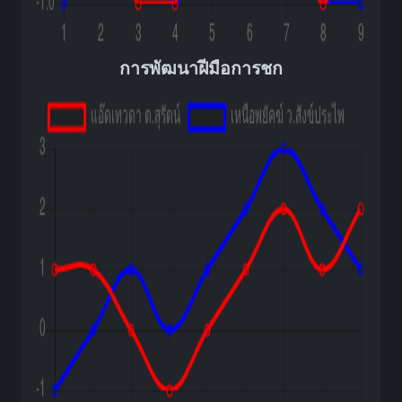
การพัฒนาฝีมือการชก