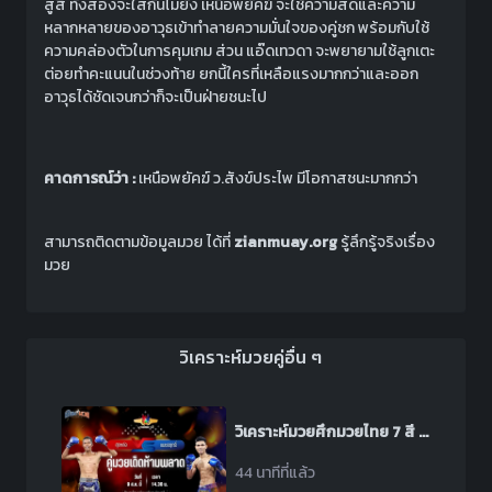
สูสี ทั้งสองจะใส่กันไม่ยั้ง เหนือพยัคฆ์ จะใช้ความสดและความ
หลากหลายของอาวุธเข้าทำลายความมั่นใจของคู่ชก พร้อมกับใช้
ความคล่องตัวในการคุมเกม ส่วน แอ๊ดเทวดา จะพยายามใช้ลูกเตะ
ต่อยทำคะแนนในช่วงท้าย ยกนี้ใครที่เหลือแรงมากกว่าและออก
อาวุธได้ชัดเจนกว่าก็จะเป็นฝ่ายชนะไป
คาดการณ์ว่า :
เหนือพยัคฆ์ ว.สังข์ประไพ มีโอกาสชนะมากกว่า
สามารถติดตามข้อมูลมวย ได้ที่
zianmuay.org
รู้ลึกรู้จริงเรื่อง
มวย
วิเคราะห์มวยคู่อื่น ๆ
วิเคราะห์มวยศึกมวยไทย 7 สี ระหว่าง สุดหล่อ ศิษย์ผู้ใหญ่เตี้ย พบ เพชรฤทธิ์ เหล่าโชคเจริญราชสีห์
44 นาทีที่แล้ว