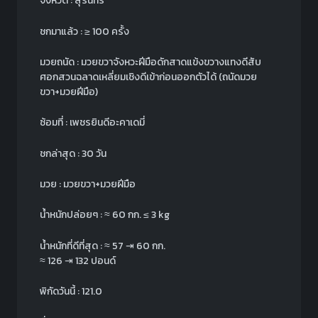
จังหวัด : สุรินทร์
ชกมาแล้ว : ≥ 100 ครั้ง
มวยถนัด : มวยขวาจังหวะฝีมือดักสาดแข้งขวางแทงดีสับ
ศอกสวนฉลาดเหลี่ยมเชิงดีเข้าก่อนออกตัวได้ (ถนัดมวย
ขวา+มวยฝีมือ)
ซ้อมที่ : เพชรยินดีอะคาเดมี่
ชกล่าสุด : 30 วัน
มวย : มวยขวา+มวยฝีมือ
น้ำหนักปล่อยๆ :
≈
60 กก.
≤ 3 kg
น้ำหนักที่ดีที่สุด :
≈
57 ⇥ 60 กก.
≈
126 ⇥ 132 ปอนด์
พิกัดวันนี้ : 121.0