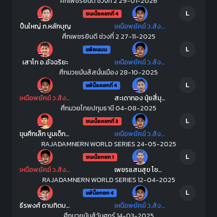
ศึกเพชรยินดี ช่วงที่ 2 29-01-2026
L
ชนะน็อคยกที่ 4
ปืนใหญ่ ภ.หลักบุญ
เหนือพยัคฆ์ ว.สังข์ประไพ
ศึกเพชรยินดี ช่วงที่ 2 27-11-2025
L
แพ้คะแนน
เสาโท อ.อัจฉริยะ
เหนือพยัคฆ์ ว.สังข์ประไพ
ศึกมวยมันส์สนั่นเมือง 28-10-2025
L
แพ้น็อคยกที่ 4
เหนือพยัคฆ์ ว.สังข์ประไพ
สะเดาทอง นุ้ยสี่มุมเมือง
ศึกมวยไทยปทุมธานี 04-08-2025
L
ชนะน็อคยกที่ 3
ขุนศึกเล็ก บูมเด็กเซียน
เหนือพยัคฆ์ ว.สังข์ประไพ
RAJADAMNERN WORLD SERIES 24-05-2025
L
ชนะน็อกยก 1
เหนือพยัคฆ์ ว.สังข์ประไพ
เพชรแสนสุข โชติบางแสน
RAJADAMNERN WORLD SERIES 12-04-2025
L
แพ้น็อกยก 4
ธีรพงศ์ ดาบทิตบางรัก
เหนือพยัคฆ์ ว.สังข์ประไพ
ศึกมวยมันส์วันศุกร์ 14-03-2025