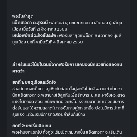
ฟอร์มล่าสุด
แอ๊ดเทวดา ต.สุรัตน์ :
ฟอร์มล่าสุดชนะคะแนน มาลัยทอง นุ้ยสี่มุม
เมือง เมื่อวันที่ 21 สิงหาคม 2568
เหนือพยัคฆ์ ว.สังข์ประไพ :
ฟอร์มล่าสุดแพ้น็อค สะเดาทอง นุ้ยสี่
มุมเมือง ยกที่ 4 เมื่อวันที่ 4 สิงหาคม 2568
สำหรับแนวโน้มในวันนี้จากฟอร์มการชกของนักมวยทั้งสองคน
คาดว่า
ยกที่ 1: ยกดูเชิงและวัดใจ
ช่วงต้นยกจะเป็นการดูเชิงกันก่อน ทั้งคู่จะยังไม่ผลีผลามเข้าทำมาก
นัก แอ๊ดเทวดา จะพยายามใช้ลูกถีบเพื่อรักษาระยะและหาจังหวะสาด
แข้งโต้ที่ถนัด ส่วน เหนือพยัคฆ์ จะยังไม่เร่งเกมมากนัก แต่จะเน้นการ
ตั้งรับและใช้ความฉลาดในการจับทางคู่ชก ยกนี้จะยังไม่มีการปะทะที่
รุนแรง แต่จะเริ่มมีการทดสอบกำลังกันบ้าง
ยกที่ 2: ยกเริ่มเปิดเกม
พอผ่านยกแรกไป ทั้งคู่จะเริ่มเปิดเกมมากขึ้น แอ๊ดเทวดา จะเริ่มเดิน