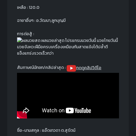
เหลือ : 120.0
ฉายาอื่นๆ : อ.วัฒนา,ลูกบุญมี
การต่อสู้ :
มวยจังหวะฝีมือครบเครื่องเหมือนกันสาดแข้งโต้ปล้ำตี
แข็งแกร่งรวดเร็วกว่า
สัมภาษณ์นักชก/คลิปล่าสุด :
กดดูคลิปวิดีโอ
ชื่อ-นามสกุล : แอ๊ดเทวดา ต.สุรัตน์