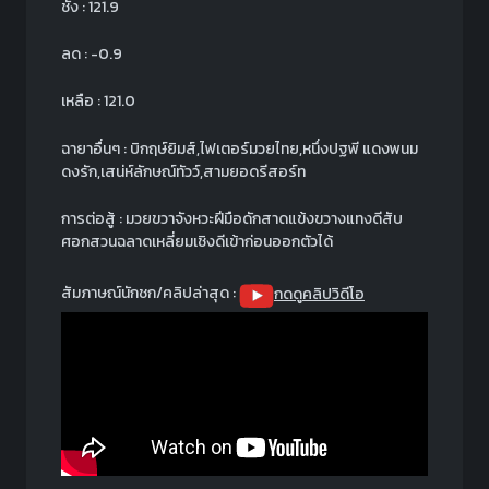
ชั่ง : 121.9
ลด : -0.9
เหลือ : 121.0
ฉายาอื่นๆ : บิกฤษ์ยิมส์,ไฟเตอร์มวยไทย,หนึ่งปฐพี แดงพนม
ดงรัก,เสน่ห์ลักษณ์ทัวว์,สามยอดรีสอร์ท
การต่อสู้ : มวยขวาจังหวะฝีมือดักสาดแข้งขวางแทงดีสับ
ศอกสวนฉลาดเหลี่ยมเชิงดีเข้าก่อนออกตัวได้
สัมภาษณ์นักชก/คลิปล่าสุด :
กดดูคลิปวิดีโอ