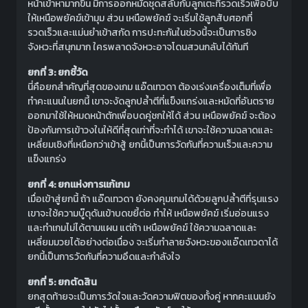
หน้าเข้าหามากขึ้น มีการออกหมัดชุดสลับกับลูกเตะที่รวดเร็วเพื่อบีบ
ให้เหนือพยัคฆ์เข้ามุม ส่วน เหนือพยัคฆ์ จะเริ่มใช้ลูกสับศอกที่
รวดเร็วและแม่นยำเข้าสกัด การปะทะกันในช่วงนี้จะเป็นการชิง
จังหวะที่สนุกมาก ใครพลาดจังหวะอาจโดนสวนกลับได้ทันที
ยกที่ 3: ยกชี้วัด
นี่คือยกสำคัญที่สุดของเกม แอ๊ดเทวดา ต้องเร่งเครื่องเต็มที่เพื่อ
ทำคะแนนในยกนี้ เขาจะงัดลูกปล้ำตีที่แข็งแกร่งและหมัดที่อันตราย
ออกมาใช้ให้หมดหน้าตักเพื่อบดคู่ชกให้ได้ ส่วน เหนือพยัคฆ์ จะต้อง
ป้องกันการเข้าวงในให้ดีที่สุดเท่าที่จะทำได้ เขาจะใช้ความฉลาดและ
เหลี่ยมเชิงที่เหนือกว่าเข้าสู้ ยกนี้เป็นการวัดกันที่ความเร็วและความ
แข็งแกร่ง
ยกที่ 4: ยกแห่งการแก้เกม
เมื่อเข้าสู่ยกนี้ ถ้า แอ๊ดเทวดา ยังคงคุมเกมได้ด้วยลูกปล้ำตีที่รุนแรง
เขาจะใช้ความบู๊ดุดันเข้าบดขยี้ต่อ ทำให้ เหนือพยัคฆ์ เริ่มอ่อนแรง
และทำเกมไม่ได้ตามแผน แต่ถ้า เหนือพยัคฆ์ ใช้ความฉลาดและ
เหลี่ยมมวยได้อย่างต่อเนื่อง จะเริ่มทำลายจังหวะของแอ๊ดเทวดาได้
ยกนี้เป็นการวัดกันที่ความอึดและกำลังใจ
ยกที่ 5: ยกตัดสิน
ยกสุดท้ายจะเป็นการวัดใจและวัดความฟิตของทั้งคู่ หากคะแนนยัง