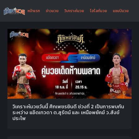
หน้าแรก
ข่าวมวย
วิเคราะห์มวย
ไฮไลท์มวย
แชมป์มวย
วิเคราะห์มวยวันนี้ ศึกเพชรยินดี ช่วงที่ 2 เป็นการพบกัน
ระหว่าง แอ๊ดเทวดา ต.สุรัตน์ และ เหนือพยัคฆ์ ว.สังข์
ประไพ