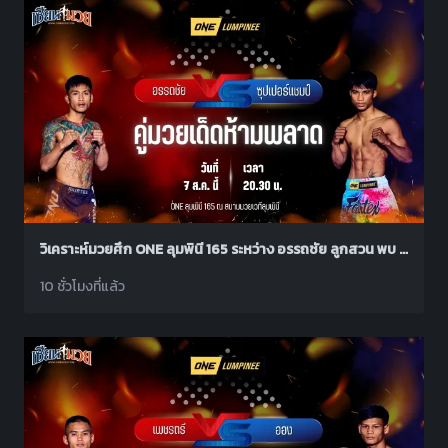
วิเคราะห์มวยศึก ONE ลุมพินี 165 ระหว่าง อรรถชัย ลูกสวน พบ ซุปเปอร์แชมป์ วูดดี้ชลบุรีพระลิสซิ่ง
10 ชั่วโมงที่แล้ว