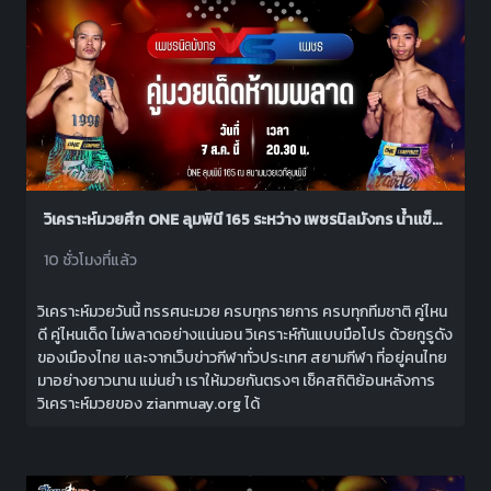
วิเคราะห์มวยศึก ONE ลุมพินี 165 ระหว่าง เพชรนิลมังกร น้ำแข็งไอซ์แลนด์ พบ เพชร สวนหลวงรถยก
10 ชั่วโมงที่แล้ว
วิเคราะห์มวยวันนี้ ทรรศนะมวย ครบทุกรายการ ครบทุกทีมชาติ คู่ไหน
ดี คู่ไหนเด็ด ไม่พลาดอย่างแน่นอน วิเคราะห์กันแบบมือโปร ด้วยกูรูดัง
ของเมืองไทย และจากเว็บข่าวกีฬาทั่วประเทศ สยามกีฬา ที่อยู่คนไทย
มาอย่างยาวนาน แม่นยำ เราให้มวยกันตรงๆ เช็คสถิติย้อนหลังการ
วิเคราะห์มวยของ zianmuay.org ได้