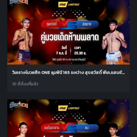
วิเคราะห์มวยศึก ONE ลุมพินี 165 ระหว่าง สุขสวัสดิ์ พีเค.แสนชัย พบ อิลยาส มูซาเอฟ
10 ชั่วโมงที่แล้ว