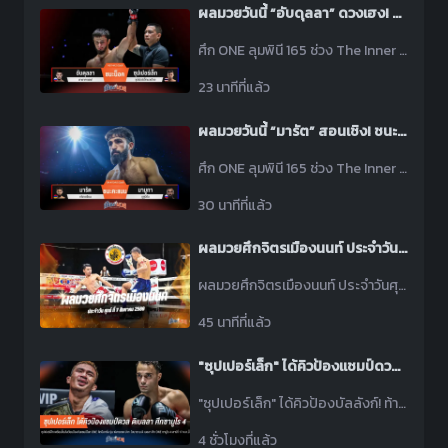
ผลมวยวันนี้ “อับดุลลา” ดวงเฮง! ชนะน็อค “ซุปเปอร์เล็ก” ยก 2 เหตุเจ็บเข่าทำพิษ
ศึก ONE ลุมพินี 165 ช่วง The Inner Circle 25 วันนี้ “อับดุลลา ดายาคาเอฟ” รัวหมัดชุดจน “ซุปเปอร์เล็ก ซุปเปอร์เล็กมวยไทย” วืดล้มเจ็บเข่าพ่ายน็อคไปในยก 2
23 นาทีที่แล้ว
ผลมวยวันนี้ “มารัต” สอนเชิง! ชนะแต้ม “มามูกา” ลิ่วทัวร์นาเมนต์ คิกบ็อกซิง
ศึก ONE ลุมพินี 165 ช่วง The Inner Circle 25 วันนี้ “มารัต กริกอเรียน” เดินเตะขาต่อยหมัดไล่อัดจนชนะคะแนน “มามูกา อูซูบิยัน” ลิ่วรอบต่อไป ONE ซามูไร ทัวร์นาเมนต์ คิกบ็อกซิง
30 นาทีที่แล้ว
ผลมวยศึกจิตรเมืองนนท์ ประจำวันศุกร์ที่ 7 สิงหาคม 2569
ผลมวยศึกจิตรเมืองนนท์ ประจำวันศุกร์ที่ 7 สิงหาคม 2569 โดยมีคู่เอกเป็น ตาลเดี่ยว ป.ประวิทย์ พบ พิชัย ม.ราชภัฎโคราช
45 นาทีที่แล้ว
"ซุปเปอร์เล็ก" ได้คิวป้องแชมป์ดวล "ดิเบลลา" ศึก ONE ซามูไร 4
"ซุปเปอร์เล็ก" ได้คิวป้องบัลลังก์! ท้าชน "ดิ เบลลา" ข้ามรุ่นสอยเข็มขัดเส้นที่ 2 ศึก ONE ซามูไร 4 ที่ญี่ปุ่น
4 ชั่วโมงที่แล้ว