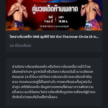
วิเคราะห์มวยศึก ONE ลุมพินี 165 ช่วง The Inner Circle 25 ระหว่าง ทหารเอก นายกเอท่าศาลา พบ ดาบดำ ปตท.ทองทวี
20 ชั่วโมงที่แล้ว
อ่านวิเคราะห์มวยย้อนหลัง หรือวิเคราะห์มวยเมื่อวานได้ โดย
เลือกหน้าต่างๆ ดูจากวันที่ หรือวิเคราะห์มวยวันนี้ เราจะอัพเดท
ก่อนมวย 24 ชั่วโมง หน้าวิเคราะห์มวยจะมีรายละเอียดสำคัญ
ครบ ทรรศนะมวยคู่นี้เป็นอย่างไร การพบกันของทั้งคู่ ฟอร์ม
ล่าสุด สถิติย้อนหลัง ข้อมูลการชกเกมที่ผ่านมา ความฟิตความ
แข็งแรง แนวโน้มเกม วิเคราะห์ลงลึกถึงรูปเกม เหลือแค่ผู้อ่านจะ
ตัดสินใจว่าชอบทีมไหนก็เท่านั้นเอง