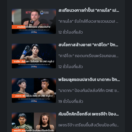
สะเทือนวงการกำปั้น! "คาเนโล" เปรยเตรียมรีไทร์ เล็งศึกใหญ่ล่าแชมป์ส่งท้าย
"คาเนโล" รับใกล้ถึงเวลาแขวนนวม! ปรับระบบซ้อมล่าแชมป์โลก WBC ดวล "เอ็มบิลลี" 31 ต.ค.นี้ ที่ซาอุฯ
12 ชั่วโมงที่แล้ว
สบโอกาสล้างอาย! "คาอิโตะ" ปักป้ายสยบ "โมฮัมหมัด" ศึก ONE ซามูไร 2
"คาอิโตะ" ถอดบทเรียนพร้อมถอนแค้น! เปิดศึกสางบัญชี "โมฮัมหมัด" ศึก ONE ซามูไร 2 ปักป้ายตั๋วรอบรองฯ ทัวร์นาเมนต์
12 ชั่วโมงที่แล้ว
พร้อมลุยแดนปลาดิบ! นาดากะ ปักป้ายสยบ รีฟดีน ศึก ONE ซามูไร 4
"นาดากะ" ป้องกันบัลลังก์ศึก ONE ซามูไร 4 — ดวล "รีฟดีน" จอมบู๊มาเลเซีย หวังยืดสถิติไร้พ่าย 42 ไฟต์!
19 ชั่วโมงที่แล้ว
คัมแบ็กคิกบ็อกซิ่ง! เพชรจีจ้า ป้องบัลลังก์รับมือ ปริฟตี ยอดมวยกรีก
เพชรจีจ้า เตรียมขึ้นสังเวียนป้องกันแชมป์โลกคิกบ็อกซิง ปะทะผู้ท้าชิงชาวกรีซ 28 ส.ค.นี้