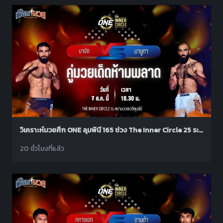
วิเคราะห์มวยศึก ONE ลุมพินี 165 ช่วง The Inner Circle 25 ระหว่าง มารัต กริกอเรียน พบ มามูกา อูซูบิยัน
20 ชั่วโมงที่แล้ว