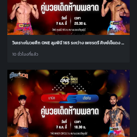
วิเคราะห์มวยศึก ONE ลุมพินี 165 ระหว่าง เพชรตรี ศิษย์เจ๊แดง พบ ออง ทุน โบ
10 ชั่วโมงที่แล้ว