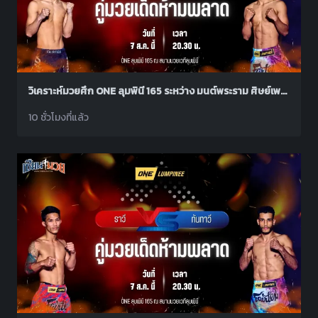
วิเคราะห์มวยศึก ONE ลุมพินี 165 ระหว่าง มนต์พระราม ศิษย์เพชรฉลูกัณฑ์ พบ คม พีเค.แสนชัย
10 ชั่วโมงที่แล้ว