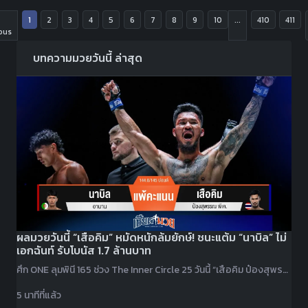
1
2
3
4
5
6
7
8
9
10
...
410
411
ous
บทความมวยวันนี้ ล่าสุด
ผลมวยวันนี้ “เสือคิม” หมัดหนักล้มยักษ์! ชนะแต้ม “นาบิล” ไม่
เอกฉันท์ รับโบนัส 1.7 ล้านบาท
ศึก ONE ลุมพินี 165 ช่วง The Inner Circle 25 วันนี้ “เสือคิม ป๋องสุพรรณ พีเค.” บวกหมัดได้นับยก 2 ก่อนคุมเกมเอาชนะแต้ม “นาบิล อานาน” ไม่เอกฉันท์ รับโบนัส 1.7 ล้านบาท
5 นาทีที่แล้ว