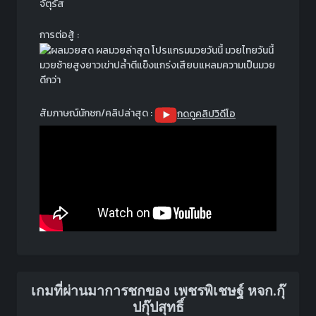
จัตุรัส
การต่อสู้ :
มวยซ้ายสูงยาวเข่าปล้ำตีแข็งแกร่งเสียบแหลมความเป็นมวย
ดีกว่า
สัมภาษณ์นักชก/คลิปล่าสุด :
กดดูคลิปวิดีโอ
เกมที่ผ่านมาการชกของ เพชรพิเชษฐ์ หจก.กุ๊
ปกุ๊ปสุทธิ์