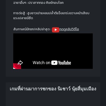
ฉายาอื่นๆ : ปราสาททอง ศิษย์กอบโชค
การต่อสู้ : สูงยาวเข่าแหลมปล้ำตีแข็งแกร่งขวางหน้าเสียบ
แรงปลายมีฮึด
สัมภาษณ์นักชก/คลิปล่าสุด :
กดดูคลิปวิดีโอ
เกมที่ผ่านมาการชกของ นิเชาว์ นุ้ยสี่มุมเมือง