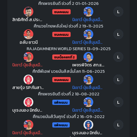
ศึกเพชรยินดี ช่วงที่ 2 01-01-2026
L
ชนะคะแนน
สิทธิศักดิ์ ส.ประสพโชค
นิเชาว์ นุ้ยสี่มุมเมือง
ศึกมวยไทยพลังใหม่ ช่วงที่ 2 19-11-2025
L
ชนะคะแนน
อลัน ยาวนี
นิเชาว์ นุ้ยสี่มุมเมือง
RAJADAMNERN WORLD SERIES 13-09-2025
L
ชนะน็อคยกที่ 2
นิเชาว์ นุ้ยสี่มุมเมือง
เพชรพิจิตร สท.แฮมเมอร์ระยอง
ศึกซีพีเอฟ มวยมันส์สนั่นโลก 11-06-2025
L
ชนะคะแนน
สายรุ้ง SP.กันสาดแป๊ะมีนบุรี
นิเชาว์ นุ้ยสี่มุมเมือง
ศึกเพชรยินดี ช่วงที่ 2 18-08-2022
L
แพ้คะแนน
บุเรงนอง มิกซ์บอลภาคระนอง
นิเชาว์ นุ้ยสี่มุมเมือง
ศึกมวยมันส์วันศุกร์ ช่วงที่ 2 16-09-2022
L
แพ้คะแนน
นิเชาว์ นุ้ยสี่มุมเมือง
บุเรงนอง มิกซ์บอลภาคระนอง