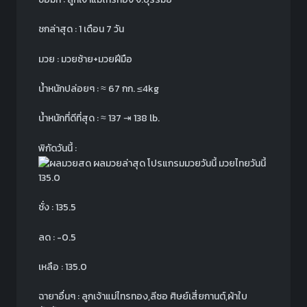
ชกล่าสุด : 1 เดือน 7 วัน
มวย : มวยซ้าย+มวยฝีมือ
น้ำหนักปล่อยๆ :
≈
67 กก.
≤
4kg
น้ำหนักที่ดีที่สุด :
≈
137
⇥
138 lb.
พิกัดวันนี้ :
135.0
ชั่ง : 135.5
ลด : -0.5
เหลือ : 135.0
ฉายาอื่นๆ : ลูกเจ้าแม่ไทรทอง,ลีซอ ศิษย์เสี่ยกานต์,ผ้าใบ