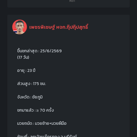
เพชรพิเชษฐ์ หจก.กุ๊ปกุ๊ปสุทธิ์
ขึ้นชกล่าสุด : 25/6/2569
(17 วัน)
อายุ : 23 ปี
ส่วนสูง : 175 ซม.
จังหวัด : ชัยภูมิ
ชกมาแล้ว :
≥
70 ครั้ง
มวยถนัด : มวยซ้าย+มวยฝีมือ
ซ้อมที่ : ลูกเจ้าแม่ไทรทอง จ.บุรีรัมย์