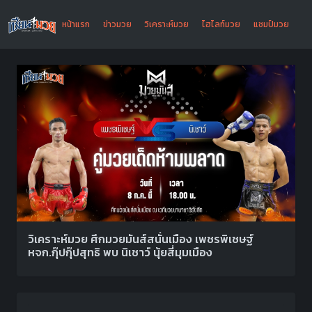
หน้าแรก
ข่าวมวย
วิเคราะห์มวย
ไฮไลท์มวย
แชมป์มวย
วิเคราะห์มวย ศึกมวยมันส์สนั่นเมือง เพชรพิเชษฐ์
หจก.กุ๊ปกุ๊ปสุทธิ พบ นิเชาว์ นุ้ยสี่มุมเมือง