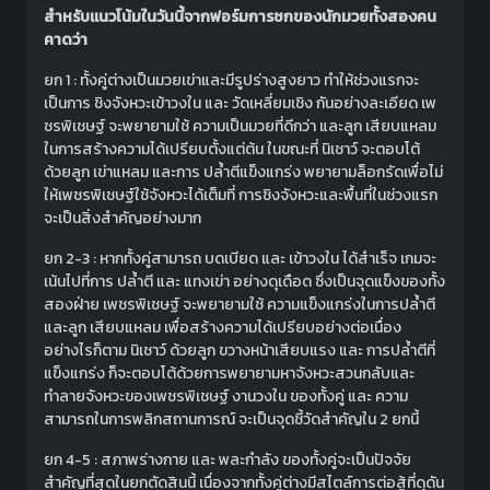
สำหรับแนวโน้มในวันนี้จากฟอร์มการชกของนักมวยทั้งสองคน
คาดว่า
ยก 1 : ทั้งคู่ต่างเป็นมวยเข่าและมีรูปร่างสูงยาว ทำให้ช่วงแรกจะ
เป็นการ ชิงจังหวะเข้าวงใน และ วัดเหลี่ยมเชิง กันอย่างละเอียด เพ
ชรพิเชษฐ์ จะพยายามใช้ ความเป็นมวยที่ดีกว่า และลูก เสียบแหลม
ในการสร้างความได้เปรียบตั้งแต่ต้น ในขณะที่ นิเชาว์ จะตอบโต้
ด้วยลูก เข่าแหลม และการ ปล้ำตีแข็งแกร่ง พยายามล็อกรัดเพื่อไม่
ให้เพชรพิเชษฐ์ใช้จังหวะได้เต็มที่ การชิงจังหวะและพื้นที่ในช่วงแรก
จะเป็นสิ่งสำคัญอย่างมาก
ยก 2-3 : หากทั้งคู่สามารถ บดเบียด และ เข้าวงใน ได้สำเร็จ เกมจะ
เน้นไปที่การ ปล้ำตี และ แทงเข่า อย่างดุเดือด ซึ่งเป็นจุดแข็งของทั้ง
สองฝ่าย เพชรพิเชษฐ์ จะพยายามใช้ ความแข็งแกร่งในการปล้ำตี
และลูก เสียบแหลม เพื่อสร้างความได้เปรียบอย่างต่อเนื่อง
อย่างไรก็ตาม นิเชาว์ ด้วยลูก ขวางหน้าเสียบแรง และ การปล้ำตีที่
แข็งแกร่ง ก็จะตอบโต้ด้วยการพยายามหาจังหวะสวนกลับและ
ทำลายจังหวะของเพชรพิเชษฐ์ งานวงใน ของทั้งคู่ และ ความ
สามารถในการพลิกสถานการณ์ จะเป็นจุดชี้วัดสำคัญใน 2 ยกนี้
ยก 4-5 : สภาพร่างกาย และ พละกำลัง ของทั้งคู่จะเป็นปัจจัย
สำคัญที่สุดในยกตัดสินนี้ เนื่องจากทั้งคู่ต่างมีสไตล์การต่อสู้ที่ดุดัน