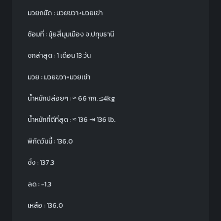
มวยถนัด : มวยขวา+มวยเข่า
ซ้อมที่ : นุ้ยสี่มุมเมือง จ.ปทุมธานี
ชกล่าสุด : 1 เดือน 13 วัน
มวย : มวยขวา+มวยเข่า
น้ำหนักปล่อยๆ :
≈
66 กก.
≤
4kg
น้ำหนักที่ดีที่สุด :
≈
136
⇥
136 lb.
พิกัดวันนี้ : 136.0
ชั่ง : 137.3
ลด : -1.3
เหลือ : 136.0