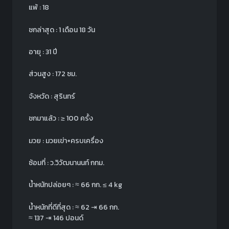
แพ้ : 18
ชกล่าสุด : 1 เดือน 18 วัน
อายุ : 31 ปี
ส่วนสูง : 172 ซม.
จังหวัด : สุรินทร์
ชกมาแล้ว : ≥ 100 ครั้ง
มวย : มวยเข่า+ครบเครื่อง
ซ้อมที่ : ว.วิวัฒนานนท์ กทม.
น้ำหนักปล่อยๆ :
≈
66 กก.
≤ 4 kg
น้ำหนักที่ดีที่สุด :
≈
62 ⇥ 66 กก.
≈
137 ⇥ 146 ปอนด์