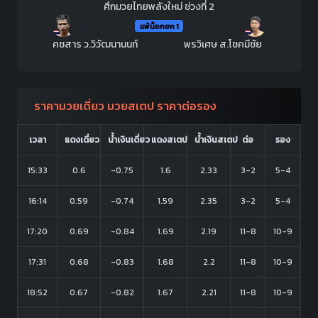
ศึกมวยไทยพลังใหม่ ช่วงที่ 2
แพ้น็อกยก 1
คชสาร ว.วิวัฒนานนท์
พรวิเศษ ส.โชคมีชัย
ราคามวยเดี่ยว มวยสเตป ราคาต่อรอง
เวลา
แดงเดี่ยว
น้ำเงินเดี่ยว
แดงสเตป
น้ำเงินสเตป
ต่อ
รอง
15:33
0.6
-0.75
1.6
2.33
3-2
5-4
16:14
0.59
-0.74
1.59
2.35
3-2
5-4
17:20
0.69
-0.84
1.69
2.19
11-8
10-9
17:31
0.68
-0.83
1.68
2.2
11-8
10-9
18:52
0.67
-0.82
1.67
2.21
11-8
10-9