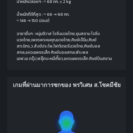
น้ำหนักปล่อยๆ :
≈
68 กก.
≤ 2 kg
น้ำหนักที่ดีที่สุด :
≈
66 ⇥ 68 กก.
≈
146 ⇥ 150 ปอนด์
ฉายาอื่นๆ : หนุ่มชีวาส ไรซิ่งมวยไทย,ขุนสยาม ไรซิ่ง
มวยไทย,เพชรพรหมคุณมวยไทย,ศิษย์เจ๊นิ่ม,ศิษย์
สท.นิกร,ว.สังข์ประไพ,ไฟต์เตอร์มวยไทย,ศิษย์บอล
สกล,แหวนเพชรเล็ก ศิษย์บอลสกล,พีระพล
เอฟ.เอ.กรุ๊ป,ฟลุ๊คบะหมี่เกี๊ยว,แหวนเพชรเล็ก ศิษย์ปิ่นสยาม
เกมที่ผ่านมาการชกของ พรวิเศษ ส.โชคมีชัย