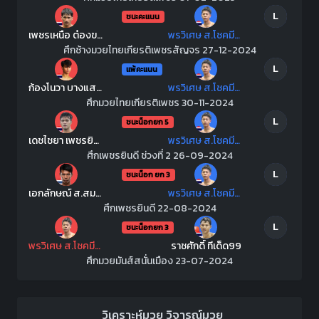
L
ชนะคะแนน
เพชรเหนือ ต๋องขาวเชียงใหม่
พรวิเศษ ส.โชคมีชัย
ศึกช้างมวยไทยเกียรติเพชรสัญจร 27-12-2024
L
แพ้คะแนน
ก้องโนวา บางแสนไฟท์คลับ
พรวิเศษ ส.โชคมีชัย
ศึกมวยไทยเกียรติเพชร 30-11-2024
L
ชนะน็อกยก 5
เดชไชยา เพชรยินดีอะคาเดมี
พรวิเศษ ส.โชคมีชัย
ศึกเพชรยินดี ช่วงที่ 2 26-09-2024
L
ชนะน็อก ยก 3
เอกลักษณ์ ส.สมานการ์เม้นท์
พรวิเศษ ส.โชคมีชัย
ศึกเพชรยินดี 22-08-2024
L
ชนะน็อกยก 3
พรวิเศษ ส.โชคมีชัย
ราชศักดิ์ ทีเด็ด99
ศึกมวยมันส์สนั่นเมือง 23-07-2024
วิเคราะห์มวย
วิจารณ์มวย