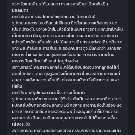
รวดเร็วและเสียบได้แหลมตา ทรงมวยกลับมาเบียดกันเป็น
มิลลิเมตร
ยกที่ 4: พละกำลังปะทะหลักเหลี่ยมมวย (ยกตัดสิน)
รูปเกม: คชสาร โหมเดินชนไม่มีหยุด ยึดมั่นในความแข็งแกร่ง บด
เบียดเข้าวงใน ขวางหน้าข่มแล้วยัดไส้เน้นๆ อาวุธกระแทกเข้าเป้าเห็น
เด็ดขาดกว่า ฝั่ง ขุนสยาม พยายามใช้ความฉลาดดักสาดแข้งยาว
แล้วขยับพลิกเหลี่ยมหัก หวังให้คชสารเสียทรง แต่พอเสียดสีระยะ
ยาว พละกำลังและการยืนระยะของคชสารดูจะมั่นคงกว่า ปลายยก
คชสารค้ำแทงเน้นๆ จนขุนสยามเริ่มออกอาการตัวงอ และโดน
คชสารบิดเหลี่ยมเททิ้งลงไปอยู่ข้างล่าง
สถานการณ์: คชสารพลิกกลับมาได้เปรียบชัดเจน จากลูกยัดไส้ที่
ออกได้เน้นๆ และอาวุธดูจะแจ้งเด็ดขาดกว่าในช่วงปลายยก ขณะที่
ขุนสยามแม้จะฉลาดเหลี่ยมดีแต่โดนบดหนักๆ เริ่มมีอาการยุบแผ่ว
ให้เห็น
ยกที่ 5: บทสรุปแห่งความแข็งแกร่งเด็ดขาด
รูปเกม: ยกสุดท้าย ขุนสยาม รู้ตัวว่าแต้มเป็นรอง ออกมาฮึดไล่สาว
หมัดสลับสับศอกหวังพลิกเกม แต่ คชสาร ร่างกายยังเต็มร้อย นิ่ง
มาก สายตาดีดักถีบสลายจังหวะ พอน้ำเงินพุ่งเข้ามาก็เข้ากอดรัด
คุมเกมวงใน ล็อกแขนล็อกคอคุมสถานการณ์ไว้ได้ทั้งหมดจนสิ้น
เสียงระฆัง
สถานการณ์: เกมจบลงอย่างชัดเจน กรรมการรวบรวมคะแนนแล้ว