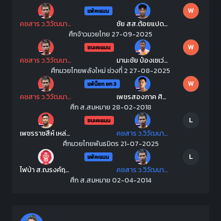
W
แพ้คะแนน
คชสาร ว.วิวัฒนานนท์
ชัย สส.ต้อยแปดริ้ว
ศึกจ้าวมวยไทย 27-09-2025
W
ชนะคะแนน
คชสาร ว.วิวัฒนานนท์
มานะชัย ป๋องเซเว่นฟาร์ม
ศึกมวยไทยพลังใหม่ ช่วงที่ 2 27-08-2025
W
แพ้น็อก ยก 3
คชสาร ว.วิวัฒนานนท์
เพชรสองภาค ศิษย์เจริญทรัพย์
ศึก ส.สมหมาย 28-02-2018
L
ชนะคะแนน
เพชรราชสีห์ เหล่าโชคเจริญราชสีห์
คชสาร ว.วิวัฒนานนท์
ศึกมวยไทยพันธมิตร 21-07-2025
L
แพ้คะแนน
ไฟป่า ส.ณรงค์ฤทธิ์
คชสาร ว.วิวัฒนานนท์
ศึก ส.สมหมาย 02-04-2014