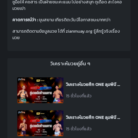
ชูมือให้ คชสาร เป็นฝ่ายชนะคะแนน ไปอย่างสนุก ดุเดือด สะใจคอ
มวยเข่า
คาดการณ์ว่า :
ขุนสยาม เกียรติตะวัน
มีโอกาสชนะมากกว่า
สามารถติดตามข้อมูลมวย ได้ที่ zianmuay.org รู้ลึกรู้จริงเรื่อง
มวย
วิเคราะห์มวยคู่อื่น ๆ
วิเคราะห์มวยศึก ONE ลุมพินี 165 ระหว่าง เพชรนิลมังกร น้ำแข็งไอซ์แลนด์ พบ เพชร สวนหลวงรถยก
15 ชั่วโมงที่แล้ว
วิเคราะห์มวยศึก ONE ลุมพินี 165 ระหว่าง สุขสวัสดิ์ พีเค.แสนชัย พบ อิลยาส มูซาเอฟ
15 ชั่วโมงที่แล้ว