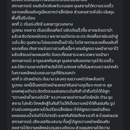
สถานการณ์: เกมชิงไหวชิงพริบวงนอก ขุนสยามได้ความรวดเร็ว
ฉลาดเหลี่ยมเชิงดูเนียนตากว่าเล็กน้อย ส่วนคชสารยังนิ่ง เน้นคุม
พื้นที่ไม่รีบร้อน
ยกที่ 2: เริ่มเร่งดีกรี แลกอาวุธวงกลาง
รูปเกม: คชสาร เริ่มเปลี่ยนเกียร์ ขยับเดินเร็วขึ้น สาดแข้งขวานำ
แล้วสลับต่อยหมัดตรง พยายามเบียดระยะประชิดเพื่อหาช่องเข้าสู่
วงใน ฝั่ง ขุนสยาม ไม่ยอมตกเป็นเป้านิ่ง โชว์สายตาและเหลี่ยมเชิงที่
ยอดเยี่ยม ดักสาดแข้งขวาสวนคืนเนื้อๆ แถมมีลูกขวางหน้าคาเอาไว้
แล้วเสียบเข่าแหลมสกัด จังหวะที่คชสารจะพรวดพราดเข้ามา
สถานการณ์: อาวุธแลกกันสนุก ขุนสยามชิงออกอาวุธได้รวดเร็ว
และใช้ความฉลาดดักทำแต้มได้ดี แต่คชสารก็เริ่มแสดงความน่ากลัว
ในความหนักหน่วงของอาวุธที่ชัดเจนกว่า
ยกที่ 3: เปิดหน้าประจันบาน (สงครามขวางหน้าวัดพลังเข่า)
รูปเกม: ยกนี้เป็นยกเปิดหน้าแลกเข่ากันอย่างดุเดือด คชสาร ลุย
แหลกพุ่งเข้าประชิดตัวชวนเล่นเกมวงในทันที เข้าถึงตัวได้ใช้ลูก
"ขวางหน้าค้ำแทงยัดไส้" แรงๆ หลายเข่าตามสไตล์ถนัด ด้าน ขุน
สยาม ไม่กลัว ปักหลักสู้ในทันที โชว์ทีเด็ดขวางหน้าโต้คืนเช่นกัน รูป
ร่างช่วงชกขุนสยามได้เปรียบเล็กน้อย ทำให้ลูกขวางหน้าเสียบ
แหลมของน้ำเงินทำได้น่ากลัว แลกกันทีต่อทีกลางเวที สะใจแฟนมวย
สถานการณ์: เสียงเฮก้องสนาม ทั้งคู่ได้ลูกขวางหน้าเหมือนกัน
คชสารได้ความหนักหน่วงรุนแรงชัดเจน ส่วนขุนสยามได้ความ