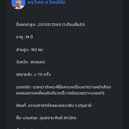
พรวิเศษ ส.โชคมีชัย
ขึ้นชกล่าสุด : 20/05/2569
(1 เดือนที่แล้ว)
อายุ : 19 ปี
ส่วนสูง : 182 ซม.
จังหวัด : สกลนคร
ชกมาแล้ว : ≥ 70 ครั้ง
มวยถนัด : มวยขวาจังหวะฝีมือครบเครื่องเข่าขวางหน้าเสียบ
แหลมฉลาดเหลี่ยมเชิงดีรวดเร็ว (ถนัดมวยขวา+มวยเข่า)
ซ้อมที่ : ธรรมศาสตร์คลองหลวงยิม จ.ปทุมธานี
ชื่อ-นามสกุล : ขุนสยาม ศิษย์ สท.นิกร