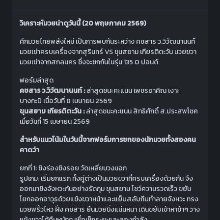
วิเคราะห์มวยน่าดูวันนี้ (20 พฤษภาคม 2569)
ศึกมวยไทยพลังใหม่ เป็นการพบกันระหว่าง คชสาร ว.วิวัฒนานนท์
มวยเข่าครบเครื่องจากสุรินทร์ VS ขุนสยาม เกียรติตะวัน มวยขวา
มวยเข่าจากสกลนคร ซึ่งจะชกกันในรุ่น 135.0 ปอนด์
ฟอร์มล่าสุด
คชสาร ว.วิวัฒนานนท์ :
ล่าสุดชนะคะแนน เพชรอาคิณ เงาะ
บางกะปิ เมื่อวันที่ 8 เมษายน 2569
ขุนสยาม เกียรติตะวัน :
ล่าสุดชนะคะแนน สิทธิศักดิ์ ส.ประสพโชค
เมื่อวันที่ 15 เมษายน 2569
สำหรับแนวโน้มในวันนี้จากฟอร์มการชกของนักมวยทั้งสองคน
คาดว่า
ยกที่ 1: ชิงร่องชิงรอย วัดเหลี่ยมวงนอก
รูปเกม: เริ่มยกแรก ทั้งคู่ต่างเป็นมวยขวาที่ครบเครื่องด้วยกัน จึง
ออกมาชิงจังหวะกันอย่างรัดกุม ขุนสยาม โชว์ความรวดเร็ว ขยับ
โยกออกอาวุธด้วยแข้งขวาหน้าและแย็บสลับถีบทำลายจังหวะ ทรง
มวยพริ้วไหว ฝั่ง คชสาร ยืนมวยนิ่งแน่นหนา เดินขยับเข้าหาช้าๆ วาง
แข้งขวาโต้คืนหนักๆ เพื่อเช็กระยะและลองกำลัง