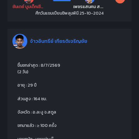
ซันเดย์ บูมเด็กเซียน
เพชรแสนคม ส.สมหมาย
ศึกวันแชมเปียนชิพลุมพินี 25-10-2024
จ้าวอินทรีย์ เกียรติเจริญชัย
ขึ้นชกล่าสุด : 8/7/2569
(2 วัน)
อายุ : 29 ปี
ส่วนสูง : 164 ซม.
จังหวัด : อ.ละงู จ.สตูล
ชกมาแล้ว :
≥
100 ครั้ง