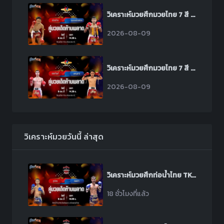
วิเคราะห์มวยศึกมวยไทย 7 สี ระหว่าง เมืองช้าง ส.เดชะพันธ์ พบ เพชรเมืองทอง ส.พงษ์อมร
2026-08-09
วิเคราะห์มวยศึกมวยไทย 7 สี ระหว่าง ยอดกัณฑ์ ช้างนครศรี พบ มอญขาว ซีเมนต์ดี
2026-08-09
วิเคราะห์มวยวันนี้ ล่าสุด
วิเคราะห์มวยศึกท่อน้ำไทย TKO เกียรติเพชร ระหว่าง วุฒิกร สวนน้ำธารคีรี พบ สิงห์ดำ ส.ดำเนิน
18 ชั่วโมงที่แล้ว