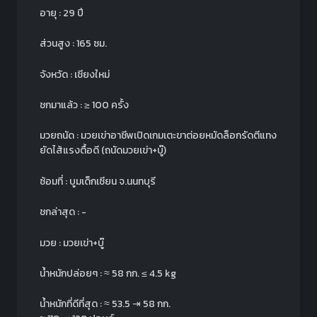
อายุ : 29 ปี
ส่วนสูง : 165 ซม.
จังหวัด : เชียงใหม่
ชกมาแล้ว : ≥ 100 ครั้ง
มวยถนัด : มวยเข่าอาชีพเปิดเกมเตะขาต่อยหมัดล็อกรัดตีแทง
ยัดไส้แรงตื้อดี (ถนัดมวยเข่า+บู๊)
ซ้อมที่ : บูมเด็กเซียน จ.นนทบุรี
ชกล่าสุด : -
มวย : มวยเข่า+บู๊
น้ำหนักปล่อยๆ :
≈
58 กก.
≤ 4.5 kg
น้ำหนักที่ดีที่สุด :
≈
53.5 ⇥ 58 กก.