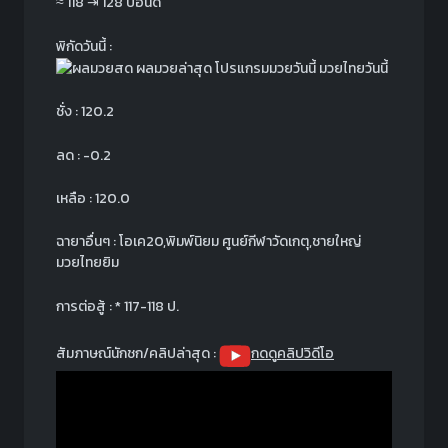
≈
118 ⇥ 128 ปอนด์
พิกัดวันนี้ :
ชั่ง : 120.2
ลด : -0.2
เหลือ : 120.0
ฉายาอื่นๆ : โอเค20,พิมพ์นิยม ศูนย์กีฬาวัดเกตุ,ชายใหญ่
มวยไทยยิม
การต่อสู้ : * 117-118 ป.
สัมภาษณ์นักชก/คลิปล่าสุด :
กดดูคลิปวิดีโอ