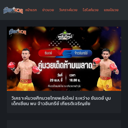
หน้าแรก
ข่าวมวย
วิเคราะห์มวย
ไฮไลท์มวย
แชมป์มวย
วิเคราะห์มวยศึกมวยไทยพลังใหม่ ระหว่าง ซันเดย์ บูม
เด็กเซียน พบ จ้าวอินทรีย์ เกียรติเจริญชัย