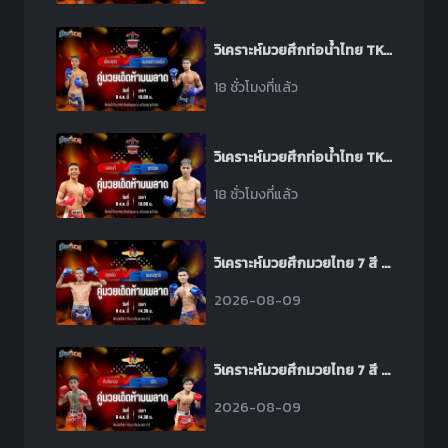
วิเคราะห์มวยศึกท่อน้ำไทย TKO เกียรติเพชร ระหว่าง เยี่ยมยุทธ ป.มงคลอินทร์ พบ เพชรดาวเหนือ ต๋องขาวเชียงใหม่
18 ชั่วโมงที่แล้ว
วิเคราะห์มวยศึกท่อน้ำไทย TKO เกียรติเพชร ระหว่าง ยอดนที ผดุงชัยมวยไทยยิม พบ ฤทธิชัย ป.พีณภัทร
18 ชั่วโมงที่แล้ว
วิเคราะห์มวยศึกมวยไทย 7 สี ระหว่าง สุดหล่อ ศิษย์ผู้ใหญ่เตี้ย พบ เพชรฤทธิ์ เหล่าโชคเจริญราชสีห์
2026-08-09
วิเคราะห์มวยศึกมวยไทย 7 สี ระหว่าง ทับทิมทอง สจ.เล็กเมืองนนท์ พบ เป็ก ปตท.ทองทวี
2026-08-09