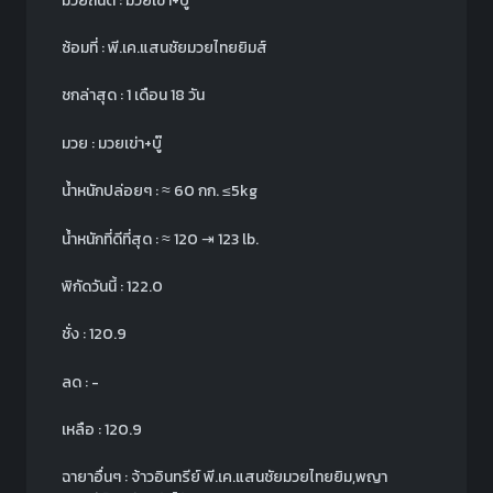
มวยถนัด : มวยเข่า+บู๊
ซ้อมที่ : พี.เค.แสนชัยมวยไทยยิมส์
ชกล่าสุด : 1 เดือน 18 วัน
มวย : มวยเข่า+บู๊
น้ำหนักปล่อยๆ :
≈
60 กก.
≤
5kg
น้ำหนักที่ดีที่สุด :
≈
120
⇥
123 lb.
พิกัดวันนี้ : 122.0
ชั่ง : 120.9
ลด : -
เหลือ : 120.9
ฉายาอื่นๆ : จ้าวอินทรีย์ พี.เค.แสนชัยมวยไทยยิม,พญา