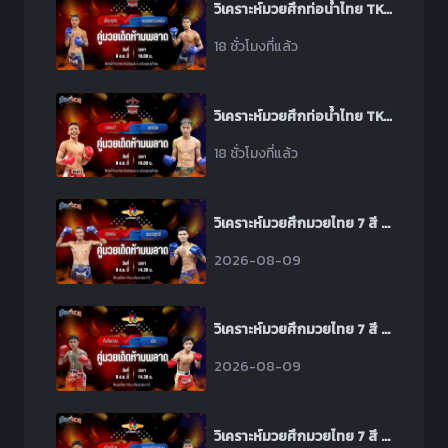
วิเคราะห์มวยศึกท่อน้ำไทย TKO เกียรติเพชร ระหว่าง เยี่ยมยุทธ ป.มงคลอินทร์ พบ เพชรดาวเหนือ ต๋องขาวเชียงใหม่
18 ชั่วโมงที่แล้ว
วิเคราะห์มวยศึกท่อน้ำไทย TKO เกียรติเพชร ระหว่าง ยอดนที ผดุงชัยมวยไทยยิม พบ ฤทธิชัย ป.พีณภัทร
18 ชั่วโมงที่แล้ว
วิเคราะห์มวยศึกมวยไทย 7 สี ระหว่าง สุดหล่อ ศิษย์ผู้ใหญ่เตี้ย พบ เพชรฤทธิ์ เหล่าโชคเจริญราชสีห์
2026-08-09
วิเคราะห์มวยศึกมวยไทย 7 สี ระหว่าง ทับทิมทอง สจ.เล็กเมืองนนท์ พบ เป็ก ปตท.ทองทวี
2026-08-09
วิเคราะห์มวยศึกมวยไทย 7 สี ระหว่าง เมืองช้าง ส.เดชะพันธ์ พบ เพชรเมืองทอง ส.พงษ์อมร