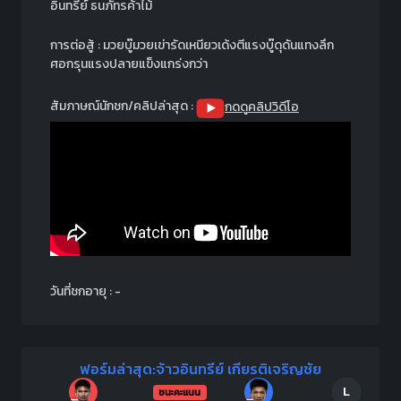
อินทรีย์ ธนภัทรค้าไม้
การต่อสู้ : มวยบู๊มวยเข่ารัดเหนียวเด้งตีแรงบู๊ดุดันแทงลึก
ศอกรุนแรงปลายแข็งแกร่งกว่า
สัมภาษณ์นักชก/คลิปล่าสุด :
กดดูคลิปวิดีโอ
วันที่ชกอายุ : -
ฟอร์มล่าสุด:จ้าวอินทรีย์ เกียรติเจริญชัย
L
ชนะคะแนน