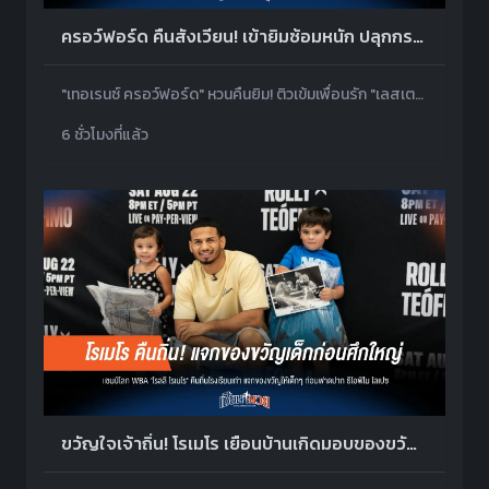
ครอว์ฟอร์ด คืนสังเวียน! เข้ายิมซ้อมหนัก ปลุกกระแสคัมแบ็ก
"เทอเรนซ์ ครอว์ฟอร์ด" หวนคืนยิม! ติวเข้มเพื่อนรัก "เลสเตอร์ มาร์ติเนซ" ก่อนศึกใหญ่ ปลุกกระแสลุ้นคัมแบ็กรีแมตช์ "คาเนโล"
6 ชั่วโมงที่แล้ว
ขวัญใจเจ้าถิ่น! โรเมโร เยือนบ้านเกิดมอบของขวัญเด็ก ก่อนขึ้นสังเวียน