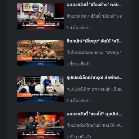
ผลมวยวันนี้ “เมืองช้าง” ถล่มน็อค “เพชรเมืองทอง” ยก 2
ศึกมวยไทย 7 สีวันนี้ “เมืองช้าง ส.เดชะพ
3 ชั่วโมงที่แล้ว
ศึกหนัก! "เสี่ยฮุย" จัดให้ "ศรีสะเกษ" ดวลเดือด "ซอนนี่ บอย" แฟนมวยห้ามพลาด
ศึกใหญ่เวทีนครหลวง! "เสี่ยฮุย" จัดหนัก "
3 ชั่วโมงที่แล้ว
ซุปเปอร์เล็กเข่าทรุด! ส่อพักยาว สะเทือนบัลลังก์แชมป์
"ซุปเปอร์เล็ก" อาการหนัก! เอ็นเข่าฉีกขาด ส
3 ชั่วโมงที่แล้ว
ผลมวยวันนี้ “แรมโบ้” ตุนนับ! ก่อนเจาะยางน็อค “เพชรสายฝน” ยก 3
ศึกมวยดีวิถีไทยวันนี้ “แรมโบ้ JF.พุ่มพันธ
5 ชั่วโมงที่แล้ว