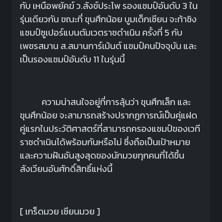
กับ เหนือพยัคฆ์ ว.สังข์ประไพ รองแชมป์อันดับ 3 ใน
รุ่นเดียวกัน ขณะที่ ขุนศึกน้อย บูมเด็กเซียน จะท้าชิง
แชมป์ซูเปอร์แบนตัมเวตราชดำเนิน ครั้งที่ 5 กับ
เพชรสมาน ส.สมานการ์เม้นต์ แชมป์คนปัจจุบัน และ
เป็นรองแชมป์อันดับ 11 ในรุ่นนี้
ความน่าสนใจอยู่ที่การลุ้นว่า ขุนศึกเล็ก และ
ขุนศึกน้อย จะสามารถสร้างปรากฏการณ์เป็นคู่แฝด
คู่แรกในประวัติศาสตร์ที่สามารถครองแชมป์ของเวที
ราชดำเนินได้พร้อมกันหรือไม่ ซึ่งถือเป็นเป้าหมาย
และความฝันอันสูงสุดของนักมวยทุกคนที่ได้ขึ้น
สังเวียนอันศักดิ์สิทธิ์แห่งนี้
[ เกร็ดมวย เซียนมวย ]