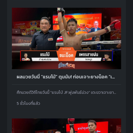
ผลมวยวันนี้ “แรมโบ้” ตุนนับ! ก่อนเจาะยางน็อค “เพชรสายฝน” ยก 3
ศึกมวยดีวิถีไทยวันนี้ “แรมโบ้ JF.พุ่มพันธ์ม่วง” เตะขวาเจาะยางได้นับ ก่อนเตะซ้ำที่เดิมปิดเกมน็อค “เพชรสายฝน ซันรัตภูมิ” ยก 3
5 ชั่วโมงที่แล้ว