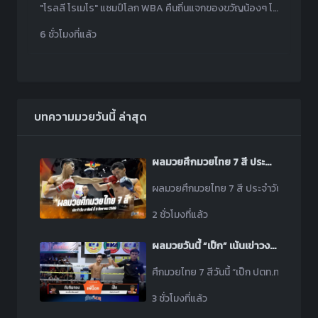
"โรลลี โรเมโร" แชมป์โลก WBA คืนถิ่นแจกของขวัญน้องๆ โรงเรียนเก่า ปลุกพลังก่อนศึกป้องกันแชมป์กับ "ธีโอฟิโม" 22 ส.ค.นี้
6 ชั่วโมงที่แล้ว
บทความมวยวันนี้ ล่าสุด
ผลมวยศึกมวยไทย 7 สี ประจำวันอาทิตย์ที่ 9 สิงหาคม 2569
ผลมวยศึกมวยไทย 7 สี ประจำวันอาทิตย์ที่ 
2 ชั่วโมงที่แล้ว
ผลมวยวันนี้ “เป็ก” เน้นเข่าวงใน น็อค “ทับทิมทอง” ยก 4
ศึกมวยไทย 7 สีวันนี้ “เป็ก ปตท.ทองทวี” ม
3 ชั่วโมงที่แล้ว