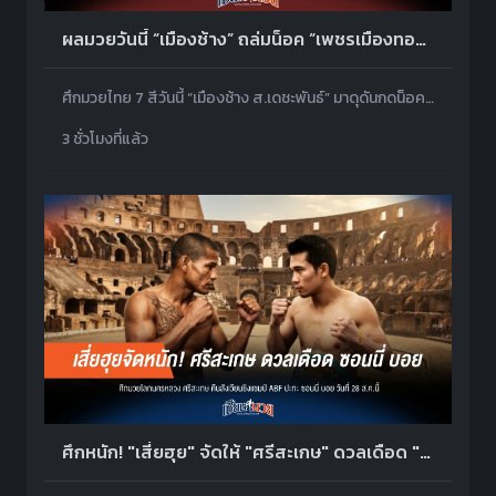
ผลมวยวันนี้ “เมืองช้าง” ถล่มน็อค “เพชรเมืองทอง” ยก 2
ศึกมวยไทย 7 สีวันนี้ “เมืองช้าง ส.เดชะพันธ์” มาดุดันกดน็อค “เพชรเมืองทอง ส.พงษ์อมร” ยก 2
3 ชั่วโมงที่แล้ว
ศึกหนัก! "เสี่ยฮุย" จัดให้ "ศรีสะเกษ" ดวลเดือด "ซอนนี่ บอย" แฟนมวยห้ามพลาด