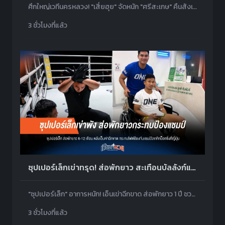
ศึกใหญ่เวทีนครหลวง! "เสี่ยฮุย" จัดหนัก "ศรีสะเกษ" คืนสังเวียนชิงแชมป์ ABF ปะทะ "ซอนนี่ บอย" การันตีความเดือด 28 ส.ค.นี้
3 ชั่วโมงที่แล้ว
ซุปเปอร์เล็กเข่าทรุด! ส่อพักยาว สะเทือนบัลลังก์แชมป์
"ซุปเปอร์เล็ก" อาการหนัก! เอ็นเข่าฉีกขาด ส่อพักยาว 1 ปี ชวดป้องกันแชมป์โลกที่ญี่ปุ่นตุลาคมนี้
3 ชั่วโมงที่แล้ว