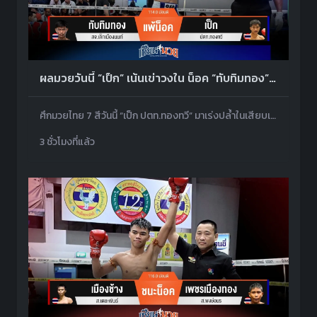
ผลมวยวันนี้ “เป็ก” เน้นเข่าวงใน น็อค “ทับทิมทอง” ยก 4
ศึกมวยไทย 7 สีวันนี้ “เป็ก ปตท.ทองทวี” มาเร่งปล้ำในเสียบเข่าไล่บดเรื่อยๆ จน “ทับทิมทอง สจ.เล็กเมืองนนท์” แพ้น็อคยก 4
3 ชั่วโมงที่แล้ว