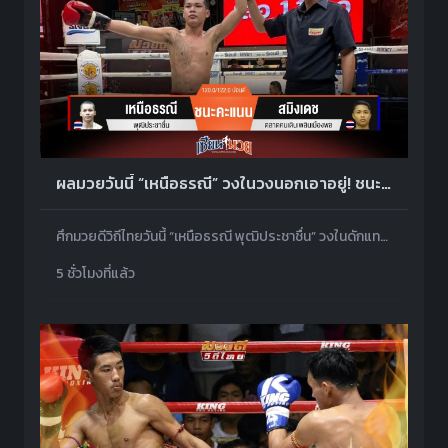
ผลมวยวันนี้ “เหนือธรณี” วงในวงนอกเอาอยู่! ชนะแต้ม “สมิงเดช” ขาดลอย
ศึกมวยดีวิถีไทยวันนี้ “เหนือธรณี พุฒิประชาชื่น” วงในดักแทง คุมเกมชนะคะแนน “สมิงเดช ตลาดคนเดินเพลินเมืองพล” เอกฉันท์
5 ชั่วโมงที่แล้ว