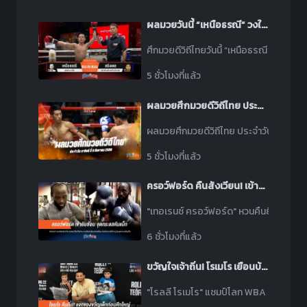
ผลมวยวันนี้ “เหนือธรณี” วงในวงนอกเอาอยู่! ชนะแต้ม “สมิงเดช” ขาดลอย
ศึกมวยดีวิถีไทยวันนี้ “เหนือธรณี พุฒิป
5 ชั่วโมงที่แล้ว
ผลมวยศึกมวยดีวิถีไทย ประจำวันอาทิตย์ที่ 9 สิงหาคม 2569
ผลมวยศึกมวยดีวิถีไทย ประจำวันอาทิตย์ที
5 ชั่วโมงที่แล้ว
ครอว์ฟอร์ด คืนสังเวียน! เข้ายิมซ้อมหนัก ปลุกกระแสคัมแบ็ก
"เทอเรนซ์ ครอว์ฟอร์ด" หวนคืนยิม! ติวเข้ม
6 ชั่วโมงที่แล้ว
ขวัญใจเจ้าถิ่น! โรเมโร เยือนบ้านเกิดมอบของขวัญเด็ก ก่อนขึ้นสังเวียน
"โรลลี โรเมโร" แชมป์โลก WBA คืนถิ่นแจกข