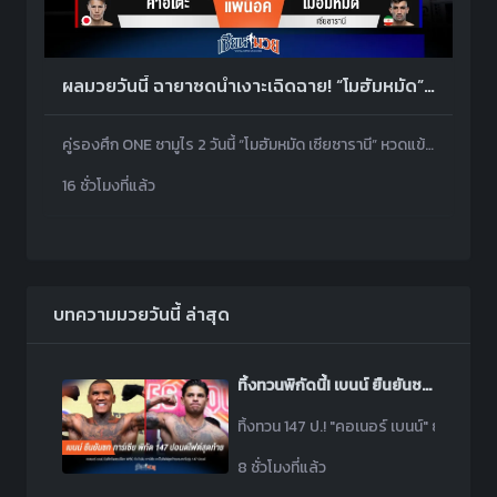
ผลมวยวันนี้ ฉายาซดน้ำเงาะเฉิดฉาย! “โมฮัมหมัด” หวดก้านคอน็อค “คาอิโตะ” ยก 1 คว้าโบนัส 1.5 ล้านบาท
คู่รองศึก ONE ซามูไร 2 วันนี้ “โมฮัมหมัด เซียซารานี” หวดแข้งซ้ายเข้าก้านคอปิดเกมน็อค “คาอิโตะ” ยก 1 คว้าโบนัส 7.5 ล้านเยน หรือกว่า 1.5 ล้านบาท เข้าไปรอดวล “โนอิริ” รอบต่อไป
16 ชั่วโมงที่แล้ว
บทความมวยวันนี้ ล่าสุด
ทิ้งทวนพิกัดนี้! เบนน์ ยืนยันชก การ์เซีย 147 ปอนด์ ก่อนขยับรุ่น
ทิ้งทวน 147 ป.! "คอเนอร์ เบนน์" ยันไฟต์ชิ
8 ชั่วโมงที่แล้ว