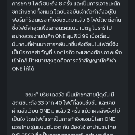
การชก 9 ไฟต์ ชนะถึง 8 ครั้ง และเป็นการเอาชนะนัก
ชกต่างชาติทั้งหมด โดยปัจจุบันเจ้าตัวกำลังอยู่ใน
ฟอร์มที่ร้อนแรง เก็บชัยชนะมาแล้ว 6 ไฟต์ติดต่อกัน
ซึ่งไฟต์ล่าสุดเพิ่งเอาชนะคะแนน เปตรู โมรารี ไป
อย่างสวยงามในศึก ONE ลุมพินี 99 เมื่อเดือน
มีนาคมที่ผ่านมา การกลับมาขึ้นสังเวียนในไฟต์นี้จึง
เป็นโอกาสสำคัญที่ ยอดไอคิว จะแสดงศักยภาพเพื่อ
เข้าใกล้เป้าหมายสูงสุดคือการคว้าสัญญานักกีฬา
ONE ให้ได้
ขณะที่ บริซ เดลวัล เป็นนักชกสายบู๊ดุดัน มี
สถิติชนะถึง 33 จาก 40 ไฟต์ที่ลงแข่งขัน และเคย
ผ่านสังเวียน ONE มาแล้ว 2 ครั้ง แม้ว่าผลลัพธ์จะไม่
เป็นใจ โดยไฟต์แรกเป็นการท้าชิงแชมป์โลก ONE
มวยไทย รุ่นแบนตัมเวต กับ น้องโอ๋ ฮาม่ามวยไทย