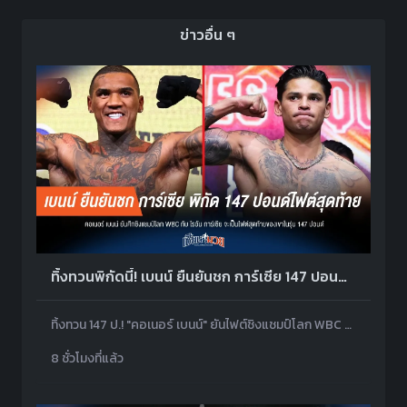
ข่าวอื่น ๆ
ทิ้งทวนพิกัดนี้! เบนน์ ยืนยันชก การ์เซีย 147 ปอนด์ ก่อนขยับรุ่น
ทิ้งทวน 147 ป.! "คอเนอร์ เบนน์" ยันไฟต์ชิงแชมป์โลก WBC กับ "ไรอัน การ์เซีย" คือครั้งสุดท้ายในรุ่นเวลเตอร์เวต
8 ชั่วโมงที่แล้ว