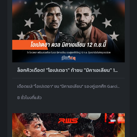
ล็อกคิวเดือด! "โอเปเตอา" ท้าชน "มิคาเอเลียน" 12 ก.ย.นี้
เดือดแน่! "โอเปเตอา" ชน "มิคาเอเลียน" รองคู่เอกศึก Garcia-Benn 12 ก.ย.นี้ ที่ลาสเวกัส
8 ชั่วโมงที่แล้ว