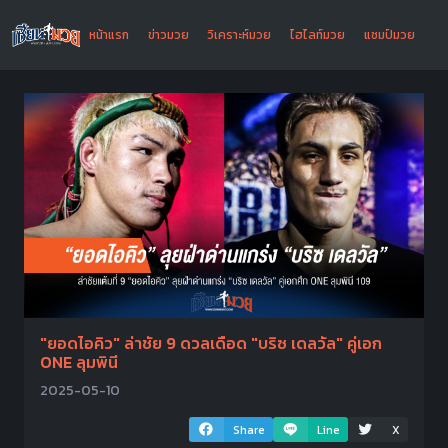
หน้าแรก
ข่าวมวย
วิเคราะห์มวย
ไฮไลท์มวย
แชมป์มวย
"ยอดไอคิว" ล่าชัย 9 ดวลเดือด "บริซ เดลวัล" คู่เอก
ONE ลุมพินี
2025-05-10
Share
Line
X