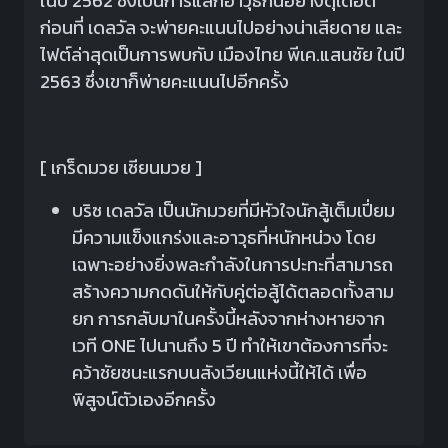
ในปี 2562 ซึ่งเป็นการแลกอาวุธกันอย่างดุเดือด
ก่อนที่ เดลวัล จะพ่ายคะแนนไปอย่างน่าเสียดาย และ
ไฟต์ล่าสุดเป็นการพบกับ เมืองไทย พีเค.แสนชัย ในปี
2563 ซึ่งเขาก็พ่ายคะแนนไปอีกครั้ง
[ เกร็ดมวย เซียนมวย ]
บริซ เดลวัล เป็นนักมวยที่มีหัวใจนักสู้เต็มเปี่ยม
มีความแข็งแกร่งและอาวุธที่หนักหน่วง โดย
เฉพาะอย่างยิ่งพละกำลังในการปะทะที่สามารถ
สร้างความกดดันให้กับคู่ต่อสู้ได้ตลอดทั้งสาม
ยก การกลับมาในครั้งนี้หลังจากห่างหายจาก
เวที ONE ไปนานถึง 5 ปี ทำให้เขาต้องการที่จะ
คว้าชัยชนะแรกบนสังเวียนแห่งนี้ให้ได้ เพื่อ
พิสูจน์ตัวเองอีกครั้ง