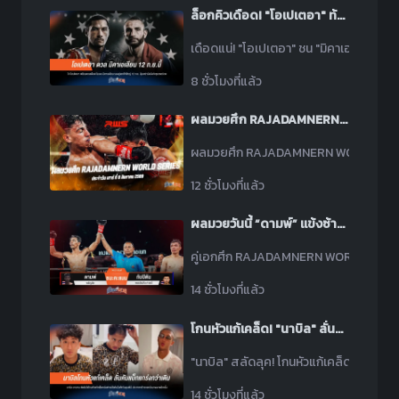
ล็อกคิวเดือด! "โอเปเตอา" ท้าชน "มิคาเอเลียน" 12 ก.ย.นี้
เดือดแน่! "โอเปเตอา" ชน "มิคาเอเลียน" รอ
8 ชั่วโมงที่แล้ว
ผลมวยศึก RAJADAMNERN WORLD SERIES ประจำวันเสาร์ที่ 8 สิงหาคม 2569
ผลมวยศึก RAJADAMNERN WORLD SERIES ประ
12 ชั่วโมงที่แล้ว
ผลมวยวันนี้ “ดามพ์” แข้งซ้ายคุมเกม! ชนะแต้ม “กับปิตัน” ขาดลอย คว้าโบนัส 1 ล้านบาท
คู่เอกศึก RAJADAMNERN WORLD SERIES วัน
14 ชั่วโมงที่แล้ว
โกนหัวแก้เคล็ด! "นาบิล" ลั่นคัมแบ็กแกร่งกว่าเดิม
"นาบิล" สลัดลุค! โกนหัวแก้เคล็ดหลังพ่าย "
14 ชั่วโมงที่แล้ว