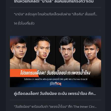
โกนหัวแก้เคล็ด! "นาบิล" ลั่นคัมแบ็กแกร่งกว่าเดิม
"นาบิล" สลัดลุค! โกนหัวแก้เคล็ดหลังพ่าย "เสือคิม" ลั่นขอทิ้งฉายาเก่า เตรียมคัมแบ็กโหดเยี่ยงเสือ
14 ชั่วโมงที่แล้ว
คู่เดือดลงล็อก! วันชัยน้อย ตะบัน เพชรน้ำโขง ศึกนี้มีน็อก
"วันชัยน้อย" พร้อมดับซ่า "เพชรน้ำโขง" ศึก The Inner Circle 26 ต่อเดือด ONE ลุมพินี 166 สายเลือดมวยไทยกระหึ่มศุกร์นี้