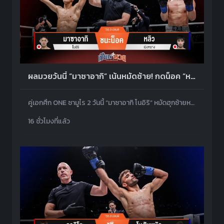
ผลมวยวันนี้ “มาซาอากิ” เน้นหมัดซ้าย! กดน็อค “หลิว” ยก 1 คว้าโบนัส 3 ล้านบาท
คู่เอกศึก ONE ซามูไร 2 วันนี้ “มาซาอากิ โนอิริ” หมัดฮุกซ้ายหนักๆ กดน็อค “หลิว เมิงหยาง” ยก 1 ล้างแค้นสำเร็จ พร้อมรับโบนัสก้อนโต 15 ล้านเยน หรือกว่า 3 ล้านบาท
16 ชั่วโมงที่แล้ว