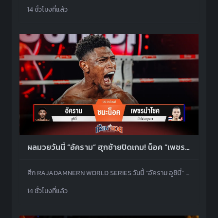
14 ชั่วโมงที่แล้ว
ผลมวยวันนี้ “อัคราม” ฮุกซ้ายปิดเกม! น็อค “เพชรนำโชค” ยก 1
ศึก RAJADAMNERN WORLD SERIES วันนี้ “อัคราม อูซิบี่” ถล่มหมัดก่อนฮุกซ้ายเข้าหน้าปิดเกมน็อค “เพชรนำโชค ป๋าโด๋อยุธยา” ยก 1
14 ชั่วโมงที่แล้ว