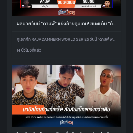
ผลมวยวันนี้ “ดามพ์” แข้งซ้ายคุมเกม! ชนะแต้ม “กับปิตัน” ขาดลอย คว้าโบนัส 1 ล้านบาท
คู่เอกศึก RAJADAMNERN WORLD SERIES วันนี้ “ดามพ์ พรัญชัย” ดักเตะซ้ายฟันศอกสวนชนะคะแนน “กับปิตัน เพชรยินดีอะคาเดมี่” 49-46 ทั้ง 3 เสียง ป้องกันแชมป์ไว้ได้ พร้อมคว้าโบนัส 1 ล้านบาท
14 ชั่วโมงที่แล้ว