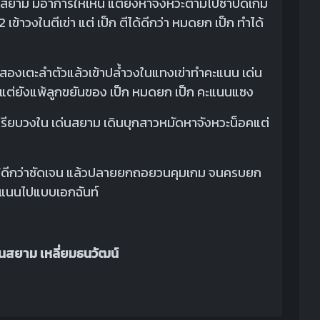
ด่นสยาม มีอาการให้เห็น แต่ยังหาจังหวะตามไปซ้ำปิดเกม
 เข้าวงในตีเข่า แต่ เป็ก ตีได้ดีกว่า หมดยก เป็ก ทำได้
หวะสองเตะลำตัวแล้วเข้าปล้ำวงในแทงเข่าทำคะแนน เด่น
ย แต่ยังแพ้ลูกขยันของ เป็ก หมดยก เป็ก คะแนนแซง
ด้เปรียบวงใน เด่นสยาม เดินบุกสาวหมัดหาจังหวะน็อคแต่
าทำได้ดีกว่าชัดเจน แล้วปลายยกถอยวนคุมเกม จนครบยก
นะคะแนนไปแบบเอกฉันท์
่นสยาม เหลี่ยมธนวัฒน์