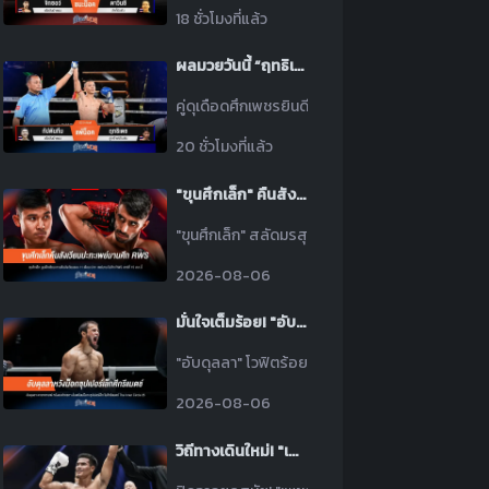
18 ชั่วโมงที่แล้ว
ผลมวยวันนี้ “ฤทธิเดช” ศอกขวาคม! ชนะน็อค “กัปตันทีม” ยก 2
คู่ดุเดือดศึกเพชรยินดีวันนี้ “ฤทธิเดช ลูกเจ้าพ่อโร
20 ชั่วโมงที่แล้ว
"ขุนศึกเล็ก" คืนสังเวียนรอบ 11 เดือน! พร้อมปะทะ "เพย์มาน" ศึก RWS 15 ส.ค.นี้
"ขุนศึกเล็ก" สลัดมรสุมคืนสังเวียนรอบ 11 เดือน! ขยั
2026-08-06
มั่นใจเต็มร้อย! "อับดุลลา" ปักป้ายน็อก "ซุปเปอร์เล็ก" ล้างตาศึก ONE
"อับดุลลา" โวฟิตร้อยเปอร์เซ็นต์! ลั่นน็อก "ซุปเป
2026-08-06
วิถีทางเดินใหม่! "เพชรพนมรุ้ง" แยกทาง GLORY ยอดสังเวียนคิกบ็อกซิ่ง