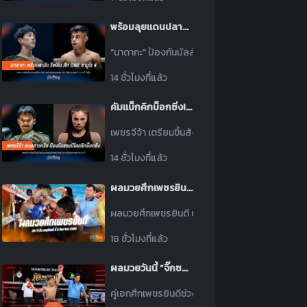
พร้อมลุยแดนปลาดิบ! นาดากะ ปักป้ายสยบ รีฟดีน ศึก ONE ซามูไร 4
"นาดากะ" ป้องกันบัลลังก์ศึก ONE ซามูไร 4 — ดวล "ร
14 ชั่วโมงที่แล้ว
คัมแบ็กคิกบ็อกซิ่ง! เพชรจีจ้า ป้องบัลลังก์รับมือ ปริฟตี ยอดมวยกรีก
เพชรจีจ้า เตรียมขึ้นสังเวียนป้องกันแชมป์โลกคิกบ็อก
14 ชั่วโมงที่แล้ว
ผลมวยศึกเพชรยินดี ประจำวันพฤหัสบดีที่ 6 สิงหาคม 2569
ผลมวยศึกเพชรยินดี ประจำวันพฤหัสบดีที่ 6 สิงหาคม 25
18 ชั่วโมงที่แล้ว
ผลมวยวันนี้ “จิ๊กซอว์” สับศอกเน้นๆ! น็อค “ดาวินชี่” ยก 3 ปิดท้ายศึกเพชรยินดี
คู่เอกศึกเพชรยินดีช่วงที่ 2 วันนี้ “จิ๊กซอว์ แอ๊ดสันป