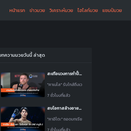
หน้าแรก
ข่าวมวย
วิเคราะห์มวย
ไฮไลท์มวย
แชมป์มวย
บทความมวยวันนี้ ล่าสุด
สะเทือนวงการกำปั้น! "คาเนโล" เปรยเตรียมรีไทร์ เล็งศึกใหญ่ล่าแชมป์ส่งท้าย
"คาเนโล" รับใกล้ถึงเวลาแขวนนวม! ปรับระบบซ้อมล่าแ
7 ชั่วโมงที่แล้ว
สบโอกาสล้างอาย! "คาอิโตะ" ปักป้ายสยบ "โมฮัมหมัด" ศึก ONE ซามูไร 2
"คาอิโตะ" ถอดบทเรียนพร้อมถอนแค้น! เปิดศึกสางบัญ
7 ชั่วโมงที่แล้ว