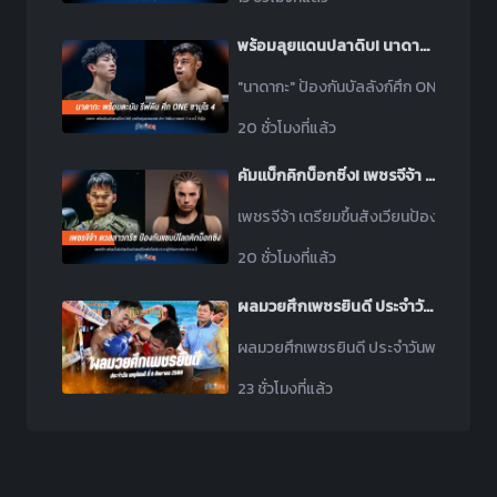
พร้อมลุยแดนปลาดิบ! นาดากะ ปักป้ายสยบ รีฟดีน ศึก ONE ซามูไร 4
"นาดากะ" ป้องกันบัลลังก์ศึก ONE ซามูไร 4
20 ชั่วโมงที่แล้ว
คัมแบ็กคิกบ็อกซิ่ง! เพชรจีจ้า ป้องบัลลังก์รับมือ ปริฟตี ยอดมวยกรีก
เพชรจีจ้า เตรียมขึ้นสังเวียนป้องกันแชมป์โ
20 ชั่วโมงที่แล้ว
ผลมวยศึกเพชรยินดี ประจำวันพฤหัสบดีที่ 6 สิงหาคม 2569
ผลมวยศึกเพชรยินดี ประจำวันพฤหัสบดีที่ 6 ส
23 ชั่วโมงที่แล้ว