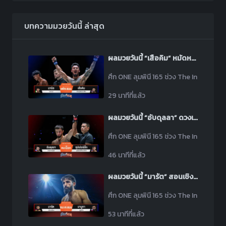
บทความมวยวันนี้ ล่าสุด
ผลมวยวันนี้ “เสือคิม” หมัดหนักล้มยักษ์! ชนะแต้ม “นาบิล” ไม่เอกฉันท์ รับโบนัส 1.7 ล้านบาท
ศึก ONE ลุมพินี 165 ช่วง The Inner Circl
29 นาทีที่แล้ว
ผลมวยวันนี้ “อับดุลลา” ดวงเฮง! ชนะน็อค “ซุปเปอร์เล็ก” ยก 2 เหตุเจ็บเข่าทำพิษ
ศึก ONE ลุมพินี 165 ช่วง The Inner Circl
46 นาทีที่แล้ว
ผลมวยวันนี้ “มารัต” สอนเชิง! ชนะแต้ม “มามูกา” ลิ่วทัวร์นาเมนต์ คิกบ็อกซิง
ศึก ONE ลุมพินี 165 ช่วง The Inner Circl
53 นาทีที่แล้ว