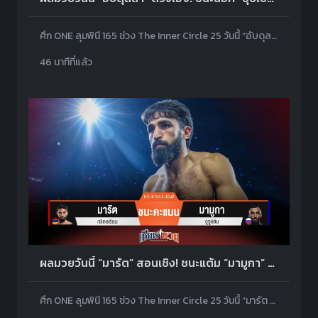
ศึก ONE ลุมพินี 165 ช่วง The Inner Circle 25 วันนี้ “อับดุลลา ดายาคาเอฟ” รัวหมัดชุดจน “ซุปเปอร์เล็ก ซุปเปอร์เล็กมวยไทย” วืดล้มเจ็บเข่าพ่ายน็อคไปในยก 2
46 นาทีที่แล้ว
ผลมวยวันนี้ “มารัต” สอนเชิง! ชนะแต้ม “มามูกา” ลิ่วทัวร์นาเมนต์ คิกบ็อกซิง
ศึก ONE ลุมพินี 165 ช่วง The Inner Circle 25 วันนี้ “มารัต กริกอเรียน” เดินเตะขาต่อยหมัดไล่อัดจนชนะคะแนน “มามูกา อูซูบิยัน” ลิ่วรอบต่อไป ONE ซามูไร ทัวร์นาเมนต์ คิกบ็อกซิง