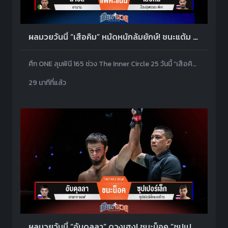
ผลมวยวันนี้ “เสือคิม” หมัดหนักล้มยักษ์! ชนะแต้ม “นาบิล” ไม่เอกฉันท์ รับโบนัส 1.7 ล้านบาท
ศึก ONE ลุมพินี 165 ช่วง The Inner Circle 25 วันนี้ “เสือคิม ป๋องสุพรรณ พีเค.” บวกหมัดได้นับยก 2 ก่อนคุมเกมเอาชนะแต้ม “นาบิล อานาน” ไม่เอกฉันท์ รับโบนัส 1.7 ล้านบาท
29 นาทีที่แล้ว
ผลมวยวันนี้ “อับดุลลา” ดวงเฮง! ชนะน็อค “ซุปเปอร์เล็ก” ยก 2 เหตุเจ็บเข่าทำพิษ