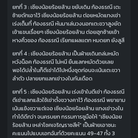
ยกที่ 3 : เซียงน้อยร้อยล้าน ขยับเดิน ก้องธรณี เตะ
ซ้ายดักเอาไว้ เซียงน้อยร้อยล้าน ต่อยหมัดแทงเข่า
เร่งเต็มที่ ก้องธรณี หันมาเล่นวงนอกเตะขวาสูงยัด
เข้าแขนเรื่อยๆ เซียงน้อยร้อยล้าน ต่อยฮุกซ้ายเข้า
หางคิ้วของ ก้องธรณี เรียกแผลเเตก หมดยก ยังสูสี
ยกที่ 4 : เซียงน้อยร้อยล้าน เป็นฝ่ายเดินถล่มหมัด
หวังน็อค ก้องธรณี ไม่หนี ยืนแลกหมัดด้วยเลย
พอได้ปล้ำในก็ตีเข่าได้ไปหนึ่งชุดก่อนจะเน้นเตะขวา
ลำตัว ปลายยกเเลกเข่าวงในกันเดือด
ยกที่ 5 : เซียงน้อยร้อยล้าน เร่งเข้าในตีเข่า ก้องธรณี
ตีเข่าแลกแล้วใช้เข่าตั้งขวางคาไว้ ก้องธรณี พยายาม
เน้นแข้งขวาแต่เจอ เซียงน้อยร้อยล้าน เเทงเข่าวงใน
ทำได้ดีกว่า จนครบยก กรรมการชูมือให้ “เซียงน้อย
ร้อยล้าน เหล่าโชคเจริญราชสีห์” เป็นฝ่ายเอาชนะ
คะแนนไปแบบเอกฉันท์ด้วยคะแนน 49-47 ทั้ง 3