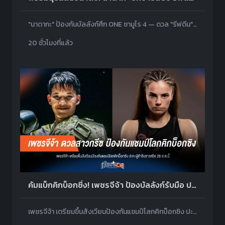
"นาดากะ" ป้องกันบัลลังก์ศึก ONE ซามูไร 4 — ดวล "รีฟดีน" จอมบู๊มาเลเซีย หวังยืดสถิติไร้พ่าย 42 ไฟต์!
20 ชั่วโมงที่แล้ว
คัมแบ็กคิกบ็อกซิ่ง! เพชรจีจ้า ป้องบัลลังก์รับมือ ปริฟตี ยอดมวยกรีก
เพชรจีจ้า เตรียมขึ้นสังเวียนป้องกันแชมป์โลกคิกบ็อกซิง ปะทะผู้ท้าชิงชาวกรีซ 28 ส.ค.นี้