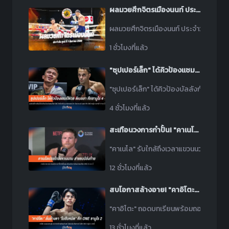
ผลมวยศึกจิตรเมืองนนท์ ประจำวันศุกร์ที่ 7 สิงหาคม 2569
ผลมวยศึกจิตรเมืองนนท์ ประจำวันศุกร์ที่ 
1 ชั่วโมงที่แล้ว
"ซุปเปอร์เล็ก" ได้คิวป้องแชมป์ดวล "ดิเบลลา" ศึก ONE ซามูไร 4
"ซุปเปอร์เล็ก" ได้คิวป้องบัลลังก์! ท้าชน "ดิ
4 ชั่วโมงที่แล้ว
สะเทือนวงการกำปั้น! "คาเนโล" เปรยเตรียมรีไทร์ เล็งศึกใหญ่ล่าแชมป์ส่งท้าย
"คาเนโล" รับใกล้ถึงเวลาแขวนนวม! ปรับระบ
12 ชั่วโมงที่แล้ว
สบโอกาสล้างอาย! "คาอิโตะ" ปักป้ายสยบ "โมฮัมหมัด" ศึก ONE ซามูไร 2
"คาอิโตะ" ถอดบทเรียนพร้อมถอนแค้น! เปิด
13 ชั่วโมงที่แล้ว