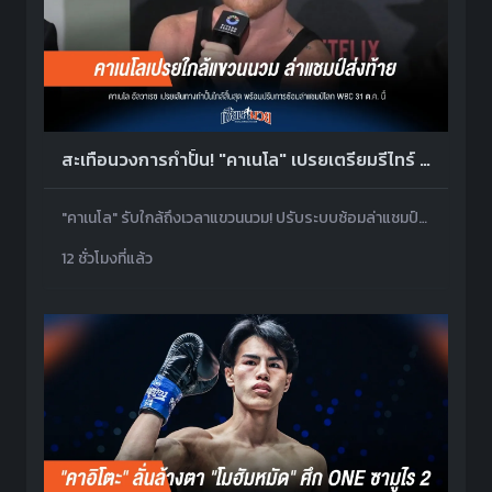
สะเทือนวงการกำปั้น! "คาเนโล" เปรยเตรียมรีไทร์ เล็งศึกใหญ่ล่าแชมป์ส่งท้าย
"คาเนโล" รับใกล้ถึงเวลาแขวนนวม! ปรับระบบซ้อมล่าแชมป์โลก WBC ดวล "เอ็มบิลลี" 31 ต.ค.นี้ ที่ซาอุฯ
12 ชั่วโมงที่แล้ว