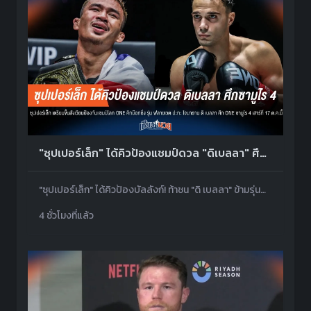
"ซุปเปอร์เล็ก" ได้คิวป้องแชมป์ดวล "ดิเบลลา" ศึก ONE ซามูไร 4
"ซุปเปอร์เล็ก" ได้คิวป้องบัลลังก์! ท้าชน "ดิ เบลลา" ข้ามรุ่นสอยเข็มขัดเส้นที่ 2 ศึก ONE ซามูไร 4 ที่ญี่ปุ่น
4 ชั่วโมงที่แล้ว