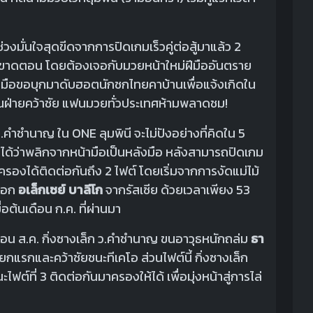
งมั่นใจสุดขีดจากการปิดเกมเร็วคู่ต่อสู้มาแล้ว 2
้ขาดตอน โดยต้องเจอกับมวยหน้าใหม่ฝีมืออันตราย
ฝีมือขอบุกมาดับฮอตนักชกไทยคาบ้านเพื่อแจ้งเกิดใน
ป็นฝ่ายคว้าชัย แฟนมวยทั่วประเทศห้ามพลาดชม!
ํานาญ ใน ONE ลุมพินี จะไม่ปังอย่างที่คิดใน 5
ได้ว่าพลิกจากหน้ามือเป็นหลังมือ หลังสามารถปิดเกม
ปครองได้ติดต่อกันถึง 2 ไฟต์ โดยเริ่มจากการงัดแม่ไม้
น็อก
อเล็กเซย์ บาลีโก
จากรัสเซีย ด้วยเวลาเพียง 53
อต้นเดือน ก.ค. ที่ผ่านมา
น ส.ค. กิ่งซางเล็ก ว.คําชํานาญ ขนอาวุธหนักถล่ม
ธา
กแรกและคว้าชัยชนะทีเคโอ ส่วนไฟต์นี้ กิ่งซางเล็ก
ไฟต์ที่ 3 ติดต่อกันมาครองให้ได้ เพื่อมุ่งหน้าสู่การไล่