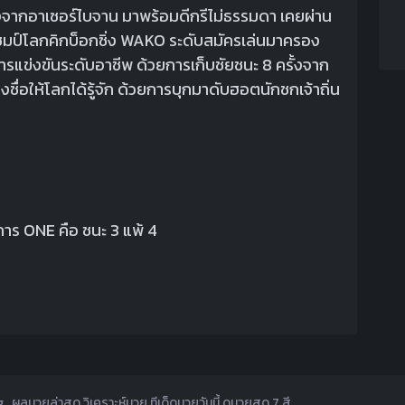
กอาเซอร์ไบจาน มาพร้อมดีกรีไม่ธรรมดา เคยผ่าน
ชมป์โลกคิกบ็อกซิ่ง WAKO ระดับสมัครเล่นมาครอง
นการแข่งขันระดับอาชีพ ด้วยการเก็บชัยชนะ 8 ครั้งจาก
ชื่อให้โลกได้รู้จัก ด้วยการบุกมาดับฮอตนักชกเจ้าถิ่น
ยการ ONE คือ ชนะ 3 แพ้ 4
. ผลมวยล่าสุด วิเคราะห์มวย ทีเด็ดมวยวันนี้ ดูมวยสด 7 สี