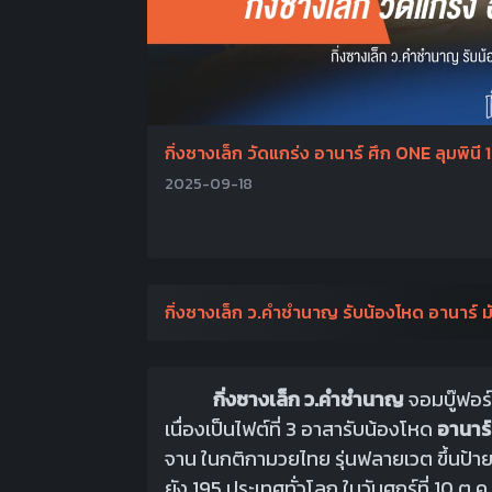
กิ่งซางเล็ก วัดแกร่ง อานาร์ ศึก ONE ลุมพินี 
2025-09-18
กิ่งซางเล็ก ว.คําชํานาญ รับน้องโหด อานาร์ 
กิ่งซางเล็ก ว.คําชํานาญ
จอมบู๊ฟอร์
เนื่องเป็นไฟต์ที่ 3 อาสารับน้องโหด
อานาร
จาน ในกติกามวยไทย รุ่นฟลายเวต ขึ้นป้า
ยัง 195 ประเทศทั่วโลก ในวันศุกร์ที่ 10 ต.ค.