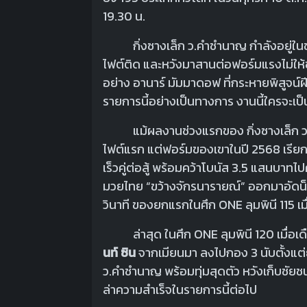
19.30 น.
กิ่งซางเล็ก ว.คําชํานาญ กำลังอยู่ในช่ว
ไฟต์ติด และหวังมาสานต่อฟอร์มแรงไม่ให
อย่าง อานาร์ มัมมาดอฟ ที่กระหายพิสูจน์
รายการนี้อย่างเป็นทางการ งานนี้ใครจะเ
แม้ผลงานช่วงแรกของ กิ่งซางเล็ก ว.คําช
ไฟต์แรก แต่ฟอร์มของเขาในปี 2568 เรียก
เร็วคู่ต่อสู้ พร้อมคว้าโบนัส 3.5 แสนบาทไ
มวยไทย “ขว้างจักรนารายณ์” ออกมาอัด
วินาที ของยกแรกในศึก ONE ลุมพินี 115 เมื่
ล่าสุด ในศึก ONE ลุมพินี 120 เมื่อเดือ
นท์ ซิน
จากเมียนมา ลงไปกอง 3 นับตั้งแต่ย
ว.คําชํานาญ พร้อมทุ่มสุดตัว หวังเก็บชัยชนะ
ล่าความสำเร็จในรายการนี้ต่อไป