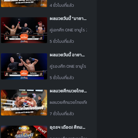
4 ชั่วโมงที่แล้ว
ผลมวยวันนี้ “มาซาอากิ” เน้นหมัดซ้าย! กดน็อค “หลิว” ยก 1 คว้าโบนัส 3 ล้านบาท
คู่เอกศึก ONE ซามูไร 2 วันนี้ “มาซาอากิ โนอิริ” หม
5 ชั่วโมงที่แล้ว
ผลมวยวันนี้ ฉายาซดน้ำเงาะเฉิดฉาย! “โมฮัมหมัด” หวดก้านคอน็อค “คาอิโตะ” ยก 1 คว้าโบนัส 1.5 ล้านบาท
คู่รองศึก ONE ซามูไร 2 วันนี้ “โมฮัมหมัด เซียซาราน
5 ชั่วโมงที่แล้ว
ผลมวยศึกมวยไทยเกียรติเพชร ประจำวันเสาร์ที่ 8 สิงหาคม 2569
ผลมวยศึกมวยไทยเกียรติเพชร ประจำวันเสาร์ที่ 8 ส
7 ชั่วโมงที่แล้ว
อุดรฯ เดือด! ศึกมวยไทยวิถีถิ่นไทย บุกสลัดสังเวียน 9 ส.ค.นี้