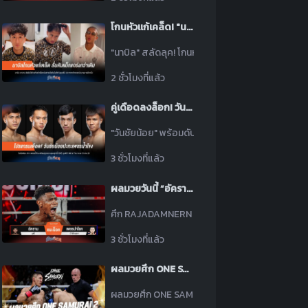
โกนหัวแก้เคล็ด! "นาบิล" ลั่นคัมแบ็กแกร่งกว่าเดิม
"นาบิล" สลัดลุค! โกนหัวแก้เคล็ดหลังพ่าย "เสือคิม" 
2 ชั่วโมงที่แล้ว
คู่เดือดลงล็อก! วันชัยน้อย ตะบัน เพชรน้ำโขง ศึกนี้มีน็อก
"วันชัยน้อย" พร้อมดับซ่า "เพชรน้ำโขง" ศึก The Inn
3 ชั่วโมงที่แล้ว
ผลมวยวันนี้ “อัคราม” ฮุกซ้ายปิดเกม! น็อค “เพชรนำโชค” ยก 1
ศึก RAJADAMNERN WORLD SERIES วันนี้ “อัคราม อูซ
3 ชั่วโมงที่แล้ว
ผลมวยศึก ONE SAMURAI 2 ประจำวันเสาร์ที่ 8 สิงหาคม 2569
ผลมวยศึก ONE SAMURAI 2 ประจำวันเสาร์ที่ 8 สิงหา