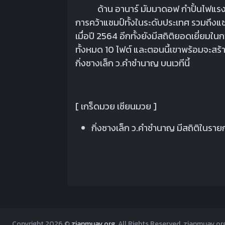
ด้าน อานาร์ มัมมาดอฟ กำปั้นไฟแรงจา
การคว้าแชมป์ทั้งในระดับประเทศ รวมถึงแ
เมื่อปี 2564 อีกทั้งยังมีสถิติยอดเยี่ยมใ
ทั้งหมด 10 ไฟต์ และตอนนี้เขาพร้อมจะสร้าง
กิ่งซางเล็ก ว.คําชํานาญ บนเวทีนี้
[ เกร็ดมวย เซียนมวย ]
กิ่งซางเล็ก ว.คําชํานาญ มีสถิติในรา
Copyright
2026 ©
zianmuay.org
. All Rights Reserved. zianmuay.org 