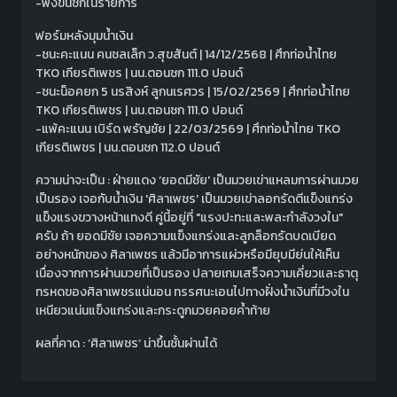
-พึ่งขึ้นชกในรายการ
ฟอร์มหลังมุมน้ำเงิน
-ชนะคะแนน คนชลเล็ก ว.สุขสันต์ | 14/12/2568 | ศึกท่อน้ำไทย
TKO เกียรติเพชร | นน.ตอนชก 111.0 ปอนด์
-ชนะน็อคยก 5 นรสิงห์ ลูกนเรศวร | 15/02/2569 | ศึกท่อน้ำไทย
TKO เกียรติเพชร | นน.ตอนชก 111.0 ปอนด์
-แพ้คะแนน เบิร์ด พรัญชัย | 22/03/2569 | ศึกท่อน้ำไทย TKO
เกียรติเพชร | นน.ตอนชก 112.0 ปอนด์
ความน่าจะเป็น : ฝ่ายแดง ‘ยอดมีชัย' เป็นมวยเข่าแหลมการผ่านมวย
เป็นรอง เจอกับน้ำเงิน 'ศิลาเพชร' เป็นมวยเข่าลอกรัดตีแข็งแกร่ง
แข็งแรงขวางหน้าแทงดี คู่นี้อยู่ที่ "แรงปะทะและพละกำลังวงใน"
ครับ ถ้า ยอดมีชัย เจอความแข็งแกร่งและลูกล็อกรัดบดเบียด
อย่างหนักของ ศิลาเพชร แล้วมีอาการแผ่วหรือมียุบมีย่นให้เห็น
เนื่องจากการผ่านมวยที่เป็นรอง ปลายเกมเสร็จความเคี่ยวและธาตุ
ทรหดของศิลาเพชรแน่นอน ทรรศนะเอนไปทางฝั่งน้ำเงินที่มีวงใน
เหนียวแน่นแข็งแกร่งและกระดูกมวยคอยค้ำท้าย
ผลที่คาด : ’ศิลาเพชร‘ น่าขึ้นชั้นผ่านได้