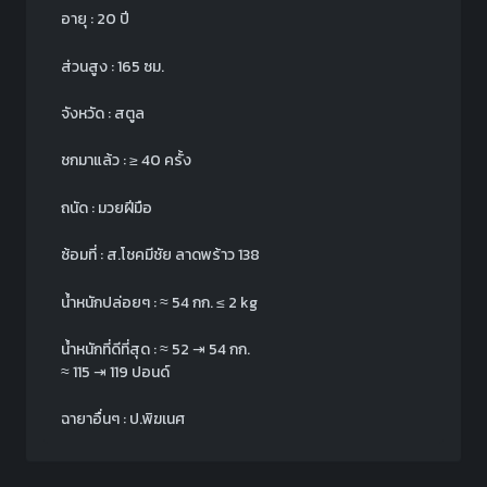
อายุ : 20 ปี
ส่วนสูง : 165 ซม.
จังหวัด : สตูล
ชกมาแล้ว : ≥ 40 ครั้ง
ถนัด : มวยฝีมือ
ซ้อมที่ : ส.โชคมีชัย ลาดพร้าว 138
น้ำหนักปล่อยๆ :
≈
54 กก.
≤ 2 kg
น้ำหนักที่ดีที่สุด :
≈
52 ⇥ 54 กก.
≈
115 ⇥ 119 ปอนด์
ฉายาอื่นๆ : ป.พิฆเนศ