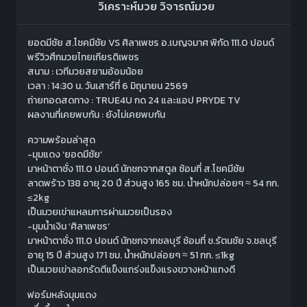
วิเคราะห์มวย
วิจารณ์มวย
ยอดมีชัย ส.โชคมีชัย VS ศิลาเพชร อ.เบญจมาศ พิกัด 111.0 ปอนด์
พรีวิวศึกมวยไทยเกียรติเพชร
สนาม : เวทีมวยสยามอ้อมน้อย
เวลา : 14:30 น. วันเสาร์ที่ 6 มิถุนายน 2569
ถ่ายทอดสดทาง : TRUE4U กด 24 และแอป PRYDE TV
ผลงานที่เคยพบกัน : ยังไม่เคยพบกัน
ความพร้อมล่าสุด
-มุมแดง ‘ยอดมีชัย‘
มาหน้าตาชั่ง 111.0 ปอนด์ นักชกจากสตูล ซ้อมที่ ส.โชคมีชัย
ลาดพร้าว 138 อายุ 20 ปี ส่วนสูง 165 ซม. น้ำหนักปล่อยๆ ≈ 54 กก.
≤2kg
เป็นมวยเข่าแหลมการผ่านมวยเป็นรอง
-มุมน้ำเงิน ‘ศิลาเพชร’
มาหน้าตาชั่ง 111.0 ปอนด์ นักชกจากชลบุรี ซ้อมที่ ช.รัตนชัย จ.ชลบุรี
อายุ 15 ปี ส่วนสูง 171 ซม. น้ำหนักปล่อยๆ ≈ 51 กก. ≤1kg
เป็นมวยเข่าลอกรัดตีแข็งแกร่งแข็งแรงขวางหน้าแทงดี
ฟอร์มหลังมุมแดง