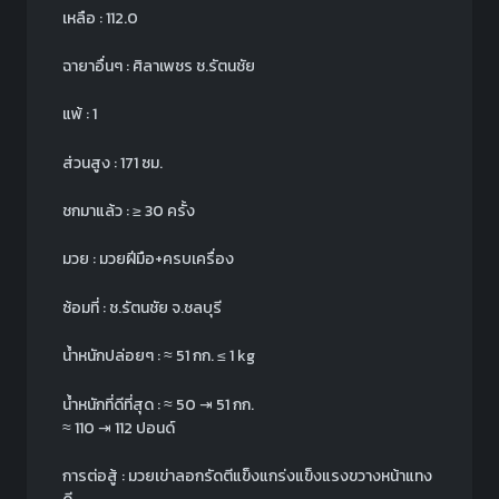
เหลือ : 112.0
ฉายาอื่นๆ : ศิลาเพชร ช.รัตนชัย
แพ้ : 1
ส่วนสูง : 171 ซม.
ชกมาแล้ว : ≥ 30 ครั้ง
มวย : มวยฝีมือ+ครบเครื่อง
ซ้อมที่ : ช.รัตนชัย จ.ชลบุรี
น้ำหนักปล่อยๆ :
≈
51 กก.
≤ 1 kg
น้ำหนักที่ดีที่สุด :
≈
50 ⇥ 51 กก.
≈
110 ⇥ 112 ปอนด์
การต่อสู้ : มวยเข่าลอกรัดตีแข็งแกร่งแข็งแรงขวางหน้าแทง