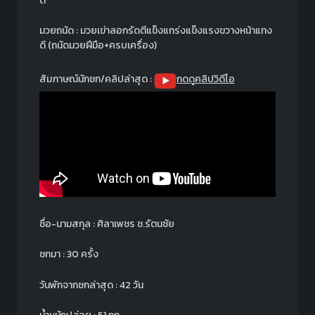
ดี
มวยถนัด : มวยเข่าลอกรัดตีแข็งแกร่งแข็งแรงขวางหน้าแทง
ดี (ถนัดมวยฝีมือ+ครบเครื่อง)
สัมภาษณ์นักชก/คลิปล่าสุด :
กดดูคลิปวิดีโอ
ชื่อ-นามสกุล : ศิลาเพชร ช.รัตนชัย
ชกมา : 30 ครั้ง
วันพักจากชกล่าสุด : 42 วัน