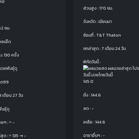
ัน)
ส่วนสูง : 170 ซม.
จังหวัด : เมียนมา
62 ซม.
ซ้อมที่ : T&T Thaton
้อยเอ็ด
ชกล่าสุด : 7 เดือน 24 วัน
:
≥
130 ครั้ง
พิกัดวันนี้ :
วยพันธุ์ดุ
145.0
เด็ด99
ชั่ง : 144.6
3 เดือน 27 วัน
ลด : -
นธุ์ดุ
เหลือ : 144.6
อยๆ :
≈
-
ฉายาอื่นๆ : -
ี่สุด :
≈
135
⇥
-