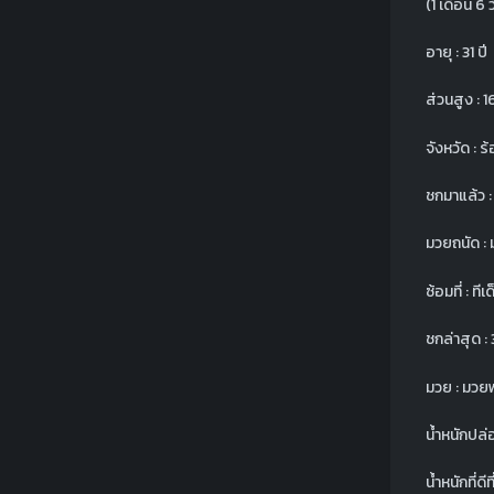
(1 เดือน 6 ว
อายุ : 31 ปี
ส่วนสูง : 1
จังหวัด : ร
ชกมาแล้ว 
มวยถนัด : ม
ซ้อมที่ : ที
ชกล่าสุด : 
มวย : มวยพั
น้ำหนักปล่
น้ำหนักที่ดีท