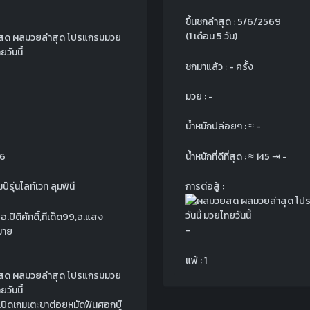
ขึ้นชกล่าสุด : 5/6/2569
(1 เดือน 5 วัน)
ชกมาแล้ว : - ครั้ง
มวย : -
น้ำหนักปล่อยๆ :
≈
-
.6
น้ำหนักที่ดีที่สุด :
≈
145
⇥
-
ป์รุ่นไลท์เวท ลุมพินี
การต่อสู้ :
 อ.ปิติศักดิ์,ทีเด็ด99,อ.แสง
-
มาย
แพ้ : 1
ุเปิดเกมเตะขาต่อยหมัดฟันศอกบู๊