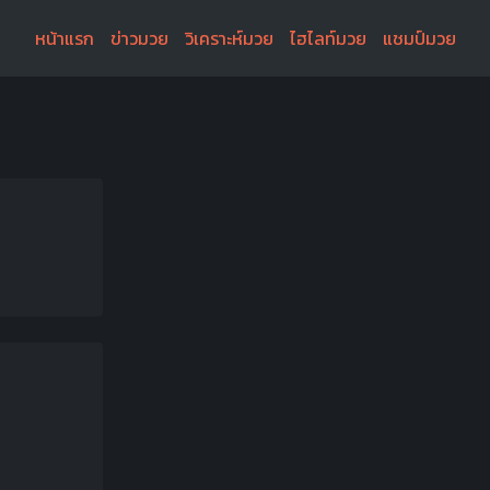
หน้าแรก
ข่าวมวย
วิเคราะห์มวย
ไฮไลท์มวย
แชมป์มวย