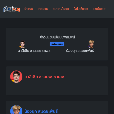
หน้าแรก
ข่าวมวย
วิเคราะห์มวย
ไฮไลท์มวย
แชมป์มวย
ศึกวันแชมเปียนชิพลุมพินี
แพ้คะแนน
อาลิเซีย ซานเชซ ซาเอซ
น้องนุก ส.เดชะพันธ์
อาลิเซีย ซานเชซ ซาเอซ
น้องนุก ส.เดชะพันธ์