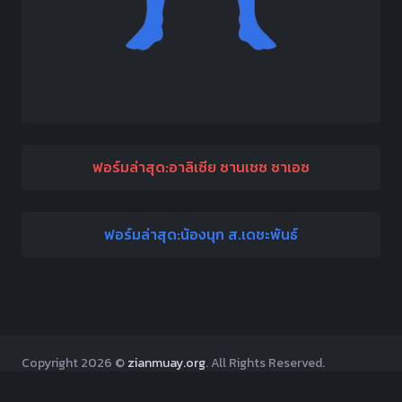
ฟอร์มล่าสุด:อาลิเซีย ซานเชซ ซาเอซ
ฟอร์มล่าสุด:น้องนุก ส.เดชะพันธ์
Copyright
2026 ©
zianmuay.org
. All Rights Reserved.
zianmuay.org . ผลมวยล่าสุด วิเคราะห์มวย ทีเด็ดมวยวันนี้ ดูมวยสด 7
สี