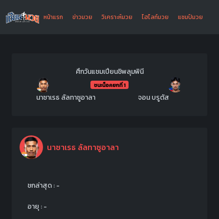
หน้าแรก
ข่าวมวย
วิเคราะห์มวย
ไฮไลท์มวย
แชมป์มวย
ศึกวันแชมเปียนชิพลุมพินี
ชนะน็อคยกที่ 1
นาซาเรธ ลัลทาซูอาลา
จอน บรูตัส
นาซาเรธ ลัลทาซูอาลา
ชกล่าสุด : -
อายุ : -