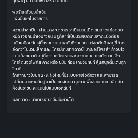
ลุมพินี | นน.ตอนชก 125.0 ปอนด์
ฟอร์มหลังมุมน้ำเงิน
-พึ่งขึ้นชกในรายการ
ความน่าจะเป็น : ฝ่ายแดง ‘นาซาเรธ' เป็นมวยเปิดเกมสาดแข้งต่อย
หมัด เจอกับน้ำเงิน 'จอน บรูตัส' ที่เป็นมวยเปิดเกมสาดแข้งต่อย
หมัดเหมือนกัน คู่นี้ทรงมวยเสมอกันที่วงนอก แต่จุดตัดสินอยู่ที่ 'ใคร
อึดกว่าในนวมเล็ก' และ 'ใครมีเกมเทคดาวน์' มาเซอร์ไพรส์" ถ้าจบไว
แบบน็อกเอาต์ อยู่ที่ความหนักแรงและความคมของหมัดนวมเล็ก
ใครโดนจุดโฟกัส คาง หรือ ขมับ ก่อน เกมจบทันที ลุ้นสนุกตื่นเต้นทุก
วินาที
ถ้าลากยาวไปยก 2-3: ฝั่งไหนที่มีระบบหายใจดีกว่า และสามารถ
เปลี่ยนจากเกมยืนสู้มาเป็นเกมจับกด คุมภาคพื้นชวนเล่นเกมอึดอัด
ฝั่งนั้นจะชนะคะแนนไปแบบเอกฉันท์
ผลที่คาด : ’นาซาเรธ‘ น่าขึ้นชั้นผ่านได้