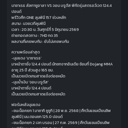
นาซาเรธ ลัลทาซูอาลา VS จอน บรูตัส พิกัดรุ่นสตรอว์เวต 124.4
ปอนด์
พรีวิวศึก ONE ลุมพินี 157 ช่วงหลัก
สนาม : มวยเวทีลุมพินี
เวลา : 20:30 น. วันศุกร์ที่ 5 มิถุนายน 2569
ถ่ายทอดสดทาง : 7HD กด 35
ผลงานที่เคยพบกัน : ยังไม่เคยพบกัน
ความพร้อมล่าสุด
-มุมแดง ‘นาซาเรธ‘
มาหน้าตาชั่ง 124.4 ปอนด์ นักชกจากอินเดีย ซ้อมที่ Dojang MMA
อายุ 25 ปี ส่วนสูง 165 ซม.
เป็นมวยเปิดเกมสาดแข้งต่อยหมัด
-มุมน้ำเงิน ‘จอน บรูตัส’
มาหน้าตาชั่ง 124.4 ปอนด์
เป็นมวยเปิดเกมสาดแข้งต่อยหมัด
ฟอร์มหลังมุมแดง
-ชนะน็อคยก 1 มาซากิ ซูซูกิ | 28 พ.ย. 2568 | ศึกวันแชมเปียนชิพ
ลุมพินี | นน.ตอนชก 125.0 ปอนด์
-ชนะน็อคยก 2 เจก บรอน | 27 ก.พ. 2569 | ศึกวันแชมเปียนชิพ