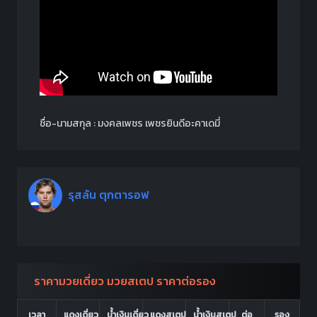
ชื่อ-นามสกุล : มงคลเพชร เพชรยินดีอะคาเดมี่
รุสลัน ตุกตารอฟ
ราคามวยเดี่ยว มวยสเตป ราคาต่อรอง
เวลา
แดงเดี่ยว
น้ำเงินเดี่ยว
แดงสเตป
น้ำเงินสเตป
ต่อ
รอง