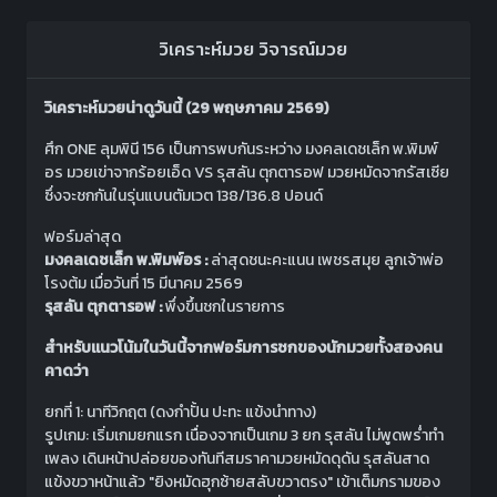
วิเคราะห์มวย
วิจารณ์มวย
วิเคราะห์มวยน่าดูวันนี้ (29 พฤษภาคม 2569)
ศึก ONE ลุมพินี 156 เป็นการพบกันระหว่าง มงคลเดชเล็ก พ.พิมพ์
อร มวยเข่าจากร้อยเอ็ด VS รุสลัน ตุกตารอฟ มวยหมัดจากรัสเซีย
ซึ่งจะชกกันในรุ่นแบนตัมเวต 138/136.8 ปอนด์
ฟอร์มล่าสุด
มงคลเดชเล็ก พ.พิมพ์อร :
ล่าสุดชนะคะแนน เพชรสมุย ลูกเจ้าพ่อ
โรงต้ม เมื่อวันที่ 15 มีนาคม 2569
รุสลัน ตุกตารอฟ :
พึ่งขึ้นชกในรายการ
สำหรับแนวโน้มในวันนี้จากฟอร์มการชกของนักมวยทั้งสองคน
คาดว่า
ยกที่ 1: นาทีวิกฤต (ดงกำปั้น ปะทะ แข้งนำทาง)
รูปเกม: เริ่มเกมยกแรก เนื่องจากเป็นเกม 3 ยก รุสลัน ไม่พูดพร่ำทำ
เพลง เดินหน้าปล่อยของทันทีสมราคามวยหมัดดุดัน รุสลันสาด
แข้งขวาหน้าแล้ว "ยิงหมัดฮุกซ้ายสลับขวาตรง" เข้าเต็มกรามของ