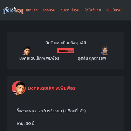
หน้าแรก
ข่าวมวย
วิเคราะห์มวย
ไฮไลท์มวย
แชมป์มวย
ศึกวันแชมเปียนชิพลุมพินี
ชนะคะแนน
มงคลเดชเล็ก พ.พิมพ์อร
รุสลัน ตุกตารอฟ
มงคลเดชเล็ก พ.พิมพ์อร
ขึ้นชกล่าสุด : 29/05/2569
(1 เดือนที่แล้ว)
อายุ : 30 ปี