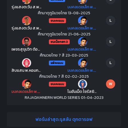
รุ่งแสงตะวัน ส.พาราษฎร์
มงคลเดชเล็ก พ.พิมพ์อร
ศึกมาตุภูมิมวยไทย 13-08-2025
L
ชนะคะแนน
รุ่งแสงตะวัน ส.พาราษฎร์
มงคลเดชเล็ก พ.พิมพ์อร
ศึกมาตุภูมิมวยไทย 21-06-2025
L
ชนะน็อกยก 3
เพชรสุขุมวิท ต้อมทุ่งใหญ่
มงคลเดชเล็ก พ.พิมพ์อร
ศึกมวยไทย 7 สี 23-03-2025
L
แพ้คะแนน
สิบแสน พ.หอมกลิ่น
มงคลเดชเล็ก พ.พิมพ์อร
ศึกมวยไทย 7 สี 02-02-2025
W
ชนะคะแนน
มงคลเดชเล็ก พ.พิมพ์อร
โมฮัมเม็ด ไซรัสยิมส์
RAJADAMNERN WORLD SERIES 01-04-2023
ฟอร์มล่าสุด:รุสลัน ตุกตารอฟ