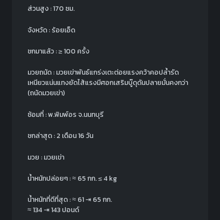
ส่วนสูง : 170 ซม.
จังหวัด : ร้อยเอ็ด
ชกมาแล้ว : ≥ 100 ครั้ง
มวยถนัด : มวยเข่าพันธ์แกร่งเตะต่อยแรงคว้าคอปล้ำรัด
เหนียวแน่นแทงยัดไส้แรงมีศอกเสริมบู๊ดุดันปลายมั่นคงกว่า
(ถนัดมวยเข่า)
ซ้อมที่ : พ.พิมพ์อร จ.นนทบุรี
ชกล่าสุด : 2 เดือน 16 วัน
มวย : มวยเข่า
น้ำหนักปล่อยๆ :
≈
65 กก.
≤ 4 kg
น้ำหนักที่ดีที่สุด :
≈
61 ⇥ 65 กก.
≈
134 ⇥ 143 ปอนด์