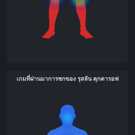
เกมที่ผ่านมาการชกของ รุสลัน ตุกตารอฟ