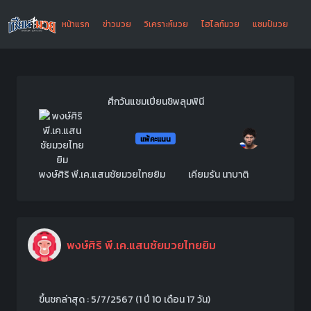
หน้าแรก
ข่าวมวย
วิเคราะห์มวย
ไฮไลท์มวย
แชมป์มวย
ศึกวันแชมเปียนชิพลุมพินี
แพ้คะแนน
พงษ์ศิริ พี.เค.แสนชัยมวยไทยยิม
เคียมรัน นาบาติ
พงษ์ศิริ พี.เค.แสนชัยมวยไทยยิม
ขึ้นชกล่าสุด : 5/7/2567 (1 ปี 10 เดือน 17 วัน)