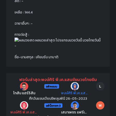
ลด : -
เหลือ : 144.4
ฉายาอื่นๆ : -
การต่อสู้ :
-
ชื่อ-นามสกุล : เคียมรัน นาบาติ
ฟอร์มล่าสุด:พงษ์ศิริ พี.เค.แสนชัยมวยไทยยิม
L
แพ้คะแนน
ไทสัน แฮร์ริสัน
พงษ์ศิริ พี.เค.แสนชัยมวยไทยยิม
ศึกวันแชมเปียนชิพลุมพินี 26-05-2023
W
แพ้น็อกยก 3
พงษ์ศิริ พี.เค.แสนชัยมวยไทยยิม
เสมาเพชร แฟร์เท็กซ์