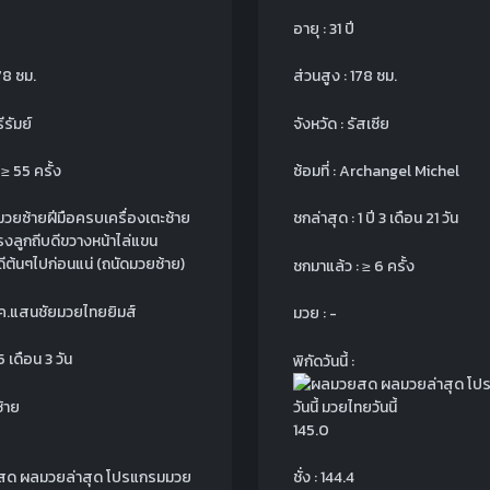
อายุ : 31 ปี
78 ซม.
ส่วนสูง : 178 ซม.
รีรัมย์
จังหวัด : รัสเซีย
≥ 55 ครั้ง
ซ้อมที่ : Archangel Michel
มวยซ้ายฝีมือครบเครื่องเตะซ้าย
ชกล่าสุด : 1 ปี 3 เดือน 21 วัน
รงลูกถีบดีขวางหน้าไล่แขน
งดีต้นๆไปก่อนแน่ (ถนัดมวยซ้าย)
ชกมาแล้ว : ≥ 6 ครั้ง
พี.เค.แสนชัยมวยไทยยิมส์
มวย : -
5 เดือน 3 วัน
พิกัดวันนี้ :
้าย
145.0
ชั่ง : 144.4