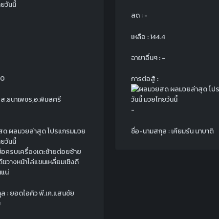
ลด : -
เหลือ : 144.4
ฉายาอื่นๆ : -
.0
การต่อสู้ :
: ส.ธนาเพชร,อ.พิมลศรี
-
ชื่อ-นามสกุล : เคียมรัน นาบาติ
ือครบเครื่องเตะซ้ายต่อยซ้าย
ีขวางหน้าไล่แขนเหลี่ยมเชิงดี
แน่
ุล : ยอดไอคิว พี.เค.แสนชัย
ม