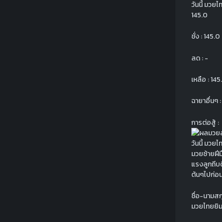
145.0
ชั่ง : 145.0
ลด : -
เหลือ : 145
ฉายาอื่นๆ 
การต่อสู้ :
มวยซ้ายฝีม
แรงลูกถีบด
ต้นๆไปก่อน
ชื่อ-นามสก
มวยไทยยิ