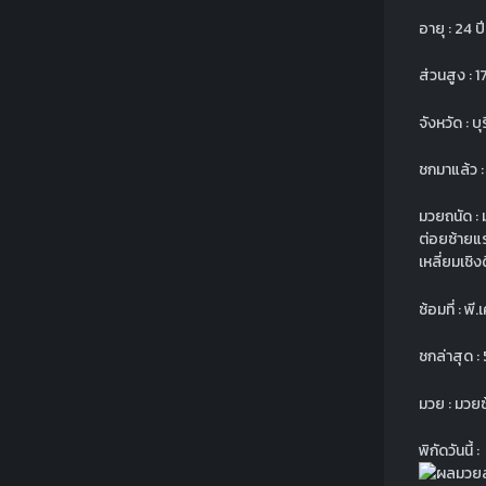
อายุ : 24 ปี
ส่วนสูง : 1
จังหวัด : บุ
ชกมาแล้ว : 
มวยถนัด : 
ต่อยซ้ายแ
เหลี่ยมเชิ
ซ้อมที่ : 
ชกล่าสุด : 
มวย : มวยซ
พิกัดวันนี้ :