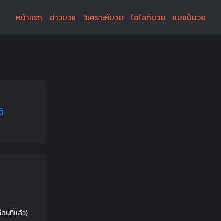
หน้าแรก
ข่าวมวย
วิเคราะห์มวย
ไฮไลท์มวย
แชมป์มวย
ติ
ดือนที่แล้ว)