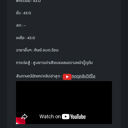
พิกัดวันนี้ : 43.0
ชั่ง : 43.0
ลด : -
เหลือ : 43.0
ฉายาอื่นๆ : ศิษย์ อบต.จ้อน
การต่อสู้ : สูงยาวเข่าเสียบแหลมขวางหน้าบู๊ดุดัน
สัมภาษณ์นักชก/คลิปล่าสุด :
กดดูคลิปวิดีโอ