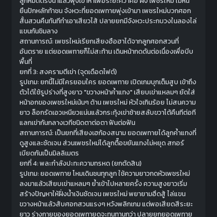
ลูกหมัดตรงนำแล้วพุ่งเข้าหาเพื่อระยะคว้าคอ ฝั่ง เพชรใหม่ ไม่หนี
ยืนปักหลักท้าชน จังหวะที่ยอดเพทายพุ่งเข้ามา เพชรใหม่บวกศอก
สั้นสวนคืนทันทีทำเอาเสียวไส้ ปลายยกมีจังหวะประกบวงในลองไล่
แขนกันชิมลาง
สถานการณ์: เพชรใหม่เรียกเสียงฮือฮาได้จากลูกศอกสวนที่
อันตราย แต่ยอดเพทายก็ไม่สะท้าน เดินหน้ากดดันต่อเนื่องเพื่อบีบ
พื้นที่
ยกที่ 3: สงครามตีเข่า (จุดเดือดไฟต์)
รูปเกม: ยกนี้ไม่มีใครยอมใคร ยอดเพทาย เปิดเกมบุกเต็มสูบ เข้าถึง
ตัวได้ใช้รูปร่างที่สูงยาว "ขวางหน้าค้ำแทง" เสียบเข่าแหลมๆ ยัดใส่
หน้าอกของเพชรใหม่เน้นๆ ด้าน เพชรใหม่ หัวใจเกินร้อย ไม่สนความ
ยาว ล็อกรัดเอวเหนียวแน่นแล้วกระทุ้งเข่าซ้ายสลับขวาโต้คืนทีต่อที
แลกเข่ากันกลางเวทีชนิดตาต่อตา ฟันต่อฟัน
สถานการณ์: เป็นยกที่เสียงเฮก้องสนาม ยอดเพทายได้ลูกค้ำแทงที่
ดูสูงและชัดเจน ส่วนเพชรใหม่ได้ลูกตื๊อขยันแทงไม่หยุด สกอร์
เบียดกันเป็นมิลลิเมตร
ยกที่ 4: พละกำลังปะทะความทรหด (ยกตัดสิน)
รูปเกม: ยอดเพทาย โหมเดินชนทุกลูก ใช้ความยาวกดหัวเพชรใหม่
ลงมาแล้วเสียบเข่าแหลมๆ ย้ำเข้าไปหลายครั้ง ความสูงยาวเริ่ม
สร้างปัญหาให้ฝั่งน้ำเงินชัดเจน เพชรใหม่ พยายามฮึดสู้ ไล่แขน
ขวางหน้าแล้วสับศอกสวนแรงๆ หวังพลิกเกม แต่พอเสียดสีระยะ
ยาว ร่างกายของยอดเพทายดูจะทนทานกว่า ปลายยกยอดเพทาย