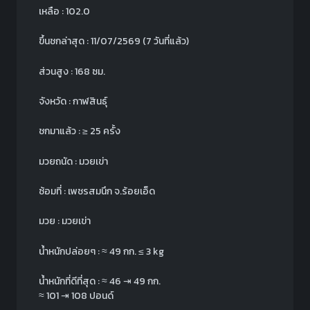
เหลือ : 102.0
ขึ้นชกล่าสุด : 11/07/2569
(7 วันที่แล้ว)
ส่วนสูง : 168 ซม.
จังหวัด : กาฬสินธุ์
ชกมาแล้ว : ≥ 25 ครั้ง
มวยถนัด : มวยเข่า
ซ้อมที่ : เพชรสมนึก จ.ร้อยเอ็ด
มวย : มวยเข่า
น้ำหนักปล่อยๆ :
≈
49 กก.
≤ 3 kg
น้ำหนักที่ดีที่สุด :
≈
46 ⇥ 49 กก.
≈
101 ⇥ 108 ปอนด์