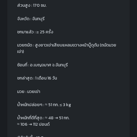
ส่วนสูง : 170 ซม.
จังหวัด : จันทบุรี
ชกมาแล้ว : ≥ 25 ครั้ง
มวยถนัด : สูงยาวเข่าเสียบแหลมขวางหน้าบู๊ดุดัน (ถนัดมวย
เข่า)
ซ้อมที่ : อ.เบญจมาศ จ.จันทบุรี
ชกล่าสุด : 1 เดือน 16 วัน
มวย : มวยเข่า
น้ำหนักปล่อยๆ :
≈
51 กก.
≤ 3 kg
น้ำหนักที่ดีที่สุด :
≈
48 ⇥ 51 กก.
≈
106 ⇥ 112 ปอนด์