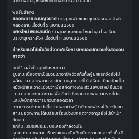
จากกาฬสินธุ์ ซึ่งจะชกกันในพิกัด 102.0 ปอนด์
ฟอร์มล่าสุด
ยอดเพทาย อ.เบญจมาศ :
ล่าสุดแพ้คะแนน ซุปเปอร์บอส สิงห์
คลองลาน เมื่อวันที่ 5 เมษายน 2569
เพชรใหม่ เพชรสมนึก :
ล่าสุดชนะคะแนน โชคคำผุน โรงเรียน
ประชานุเคราะห์54 เมื่อวันที่ 11 เมษายน 2569
สำหรับแนวโน้มในวันนี้จากฟอร์มการชกของนักมวยทั้งสองคน
คาดว่า
ยกที่ 1: คลำเป้า คุมเชิงระยะยาว
รูปเกม: เนื่องจากเป็นมวยเข่าอาชีพด้วยกันทั้งคู่ ยกแรกจึงยังไม่
ผลีผลาม ยอดเพทาย อาศัยความสูงยาวที่ได้เปรียบ เดินขยับแย็บ
หมัดหน้าและวางแข้งขวาเพื่อสกัดทางเดิน ส่วน เพชรใหม่ ยืนมวย
แน่น คอยเตะขาเจาะยางเพื่อตัดกำลังท่อนล่างของมวยร่างโย่ง
และมีหมัดฮุกขวารบกวนตลอดเวลา
สถานการณ์: เกมยังนิ่ง ต่างฝ่ายต่างรู้ว่าต้องเซฟแรงไว้บดกันยก
สาม ยอดเพทายได้เปรียบเรื่องช่วงชก แต่วาดอาวุธยังไม่เข้าเป้า
ชัดเจน
ยกที่ 2: เริ่มขยับระยะ ประลองกำลังวงใน
รูปเกม: ยอดเพทาย เริ่มเร่งเกม ขยับเดินเบียดชวนทะเลาะเร็วขึ้น มี