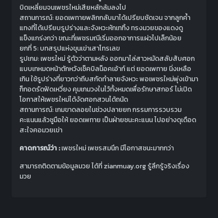
บิดเหลี่ยมจนเพชรใหม่เสียหลักล้มลงไป
สถานการณ์: ยอดเพทายพลิกกลับมาได้เปรียบชัดเจน จากลูกค้ำ
แทงที่ได้เปรียบรูปร่างและจังหวะหักเททิ้ง ทรงมวยของแดงดู
แข็งแกร่งกว่า ขณะที่เพชรมณีเริ่มออกอาการแผ่วไปเล็กน้อย
ยกที่ 5: บทสรุปแห่งขุนเข่าเสาโทรเลข
รูปเกม: เพชรใหม่ รู้ตัวว่าตามหลัง ออกมาไล่สาวหมัดสลับสับศอก
แบบเทหมดหน้าตักหวังเช็คบิลน็อคเอ้าท์ แต่ ยอดเพทาย นิ่งเหลือ
เกิน ใช้รูปร่างที่ยาวกว่าถีบสกัดทำลายจังหวะ พอเพชรใหม่พุ่งเข้ามา
ก็กอดรัดฟัดเหวี่ยง คุมเกมวงในไว้ทั้งหมดเพื่อรักษาสกอร์ ไม่เปิด
โอกาสให้เพชรใหม่ได้งัดศอกสวนได้ถนัด
สถานการณ์: เกมขาดลอยในช่วงปลายยก กรรมการรวบรวม
คะแนนแล้วชูมือให้ ยอดเพทาย เป็นฝ่ายชนะคะแนน ไปอย่างดุเดือด
สะใจคอมวยเข่า
คาดการณ์ว่า :
เพชรใหม่ เพชรสมนึก
มีโอกาสชนะมากกว่า
สามารถติดตามข้อมูลมวย ได้ที่ zianmuay.org รู้ลึกรู้จริงเรื่อง
มวย