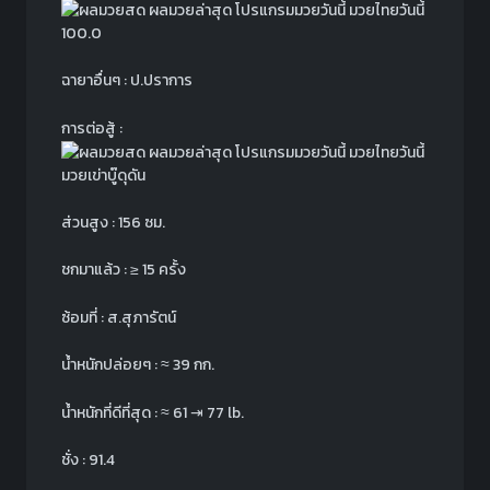
100.0
ฉายาอื่นๆ : ป.ปราการ
การต่อสู้ :
มวยเข่าบู๊ดุดัน
ส่วนสูง : 156 ซม.
ชกมาแล้ว :
≥
15 ครั้ง
ซ้อมที่ : ส.สุภารัตน์
น้ำหนักปล่อยๆ :
≈
39 กก.
น้ำหนักที่ดีที่สุด :
≈
61
⇥
77 lb.
ชั่ง : 91.4