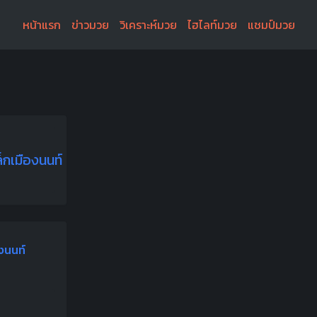
หน้าแรก
ข่าวมวย
วิเคราะห์มวย
ไฮไลท์มวย
แชมป์มวย
็กเมืองนนท์
งนนท์