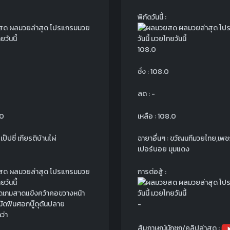
พิกัดวันนี้ :
108.0
ชั่ง : 108.0
ลด : -
.0
เหลือ : 108.0
เป๊ปซี่ เกียรติบ้านไผ่
ฉายาอื่นๆ : ขวัญนทีมวยไทย,เพช
เปอร์บอย มุมแดง
การต่อสู้ :
ดเกมสาดแข้งคว้าคอขวางหน้า
ัดฟันศอกบู๊ดุดันปลาย
-
ว่า
สัมภาษณ์นักชก/คลิปล่าสุด :