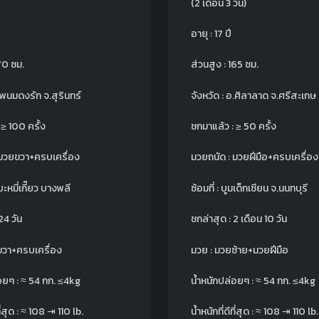
(2 เดือน 3 วัน)
ี
อายุ : 17 ปี
170 ซม.
ส่วนสูง : 165 ซม.
อ.พนมดงรัก จ.สุรินทร์
จังหวัด : อ.ศิลาลาด จ.ศรีสะเกษ
:
≥
100 ครั้ง
ชกมาแล้ว :
≥
50 ครั้ง
 มวยขวา+ครบเครื่อง
มวยถนัด : มวยฝีมือ+ครบเครื่อง
จีบะหมี่เกี๊ยว บางพลี
ซ้อมที่ : บูมเด็กเซียน จ.นนทบุรี
24 วัน
ชกล่าสุด : 2 เดือน 10 วัน
ขวา+ครบเครื่อง
มวย : มวยซ้าย+มวยฝีมือ
อยๆ :
≈
54 กก.
≤
4kg
น้ำหนักปล่อยๆ :
≈
54 กก.
≤
4kg
ี่สุด :
≈
108
⇥
110 lb.
น้ำหนักที่ดีที่สุด :
≈
108
⇥
110 lb.