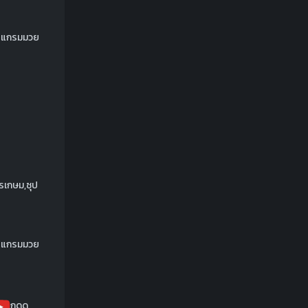
รเกษม,ซุป
กดดู