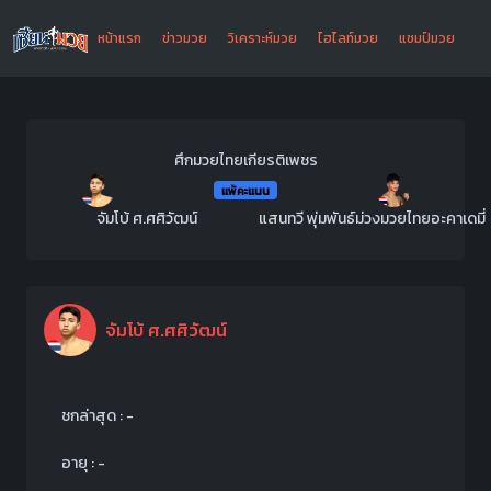
หน้าแรก
ข่าวมวย
วิเคราะห์มวย
ไฮไลท์มวย
แชมป์มวย
ศึกมวยไทยเกียรติเพชร
แพ้คะแนน
จัมโบ้ ศ.ศศิวัฒน์
แสนทวี พุ่มพันธ์ม่วงมวยไทยอะคาเดมี่
จัมโบ้ ศ.ศศิวัฒน์
ชกล่าสุด : -
อายุ : -