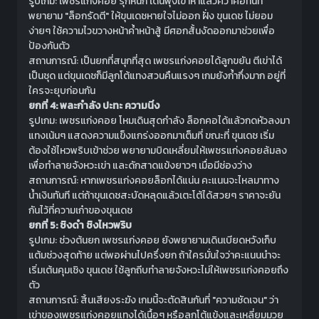
รูปเกม: เพชรแก่งคอย รุกหนัก เดินพุ่งเข้าหาแล้วคว้าคอทันที
พยายาม "ล็อกรัดตี" ให้ขุนเดชหายใจไม่ออก ฝั่ง ขุนเดช ไม่ยอม
ง่ายๆ ใช้ความไวขวางหน้าค้ำหน้าสู้ มีศอกสั้นงัดออกมาช่วยเพื่อ
ป้องกันตัว
สถานการณ์: เป็นยกที่สนุกที่สุด เพชรแก่งคอยได้ลูกขยัน ตีเข่าได้
เป็นชุด แต่ขุนเดชก็มีลูกโต้แทงสวนคืนแรงๆ เกมยังก้ำกึ่งมาก อยู่ที่
ใครจะยุบก่อนกัน
ยกที่ 4: พละกำลัง ปะทะ ความนิ่ง
รูปเกม: เพชรแก่งคอย โหมเดินสุดกำลัง ล็อกคอได้แล้วกดหัวลงมา
แทงเน้นๆ แสดงความแข็งแกร่งออกมาเต็มที่ ขณะที่ ขุนเดช เริ่ม
ต้องใช้ไหวพริบเข้าช่วย พยายามบิดเหลี่ยมให้เพชรแก่งคอยล้มลง
เพื่อทำลายจังหวะเข่า และดักสาดแข้งยาวๆ เมื่อมีช่องว่าง
สถานการณ์: หากเพชรแก่งคอยล็อกได้แน่น คะแนนจะไหลมาทาง
น้ำเงินทันที แต่ถ้าขุนเดชสะบัดหลุดแล้วเตะโต้ได้สวยๆ ราคาจะยัน
กันไว้ที่ความเก๋าของขุนเดช
ยกที่ 5: ชิงดำ ชิงไหวพริบ
รูปเกม: ช่วงต้นยก เพชรแก่งคอย ยังพยายามเดินเบียดหวังเก็บ
แต้มช่วงสุดท้าย แต่พอผ่านไปครึ่งยก ถ้าใครมั่นใจว่าคะแนนนำจะ
เริ่มเต้นคุมเชิง ขุนเดช ใช้ลูกถีบทำลายจังหวะไม่ให้เพชรแก่งคอยถึง
ตัว
สถานการณ์: สิ้นเสียงระฆัง เกมนี้จะตัดสินกันที่ "ความชัดเจน" ว่า
เข่าของเพชรแก่งคอยแทงได้เนื้อๆ หรือลูกโต้แข้งและเหลี่ยมมวย