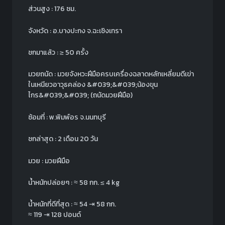
ส่วนสูง : 176 ซม.
จังหวัด : อ.บางปะกง จ.ฉะเชิงเทรา
ชกมาแล้ว : ≥ 50 ครั้ง
มวยถนัด : มวยจังหวะฝีมือครบเครื่องฉลาดหลักเหลี่ยมดีเข่า
ในเหนียวอาวุธคล่อง &#039;&#039;น้องขุน
ไกร&#039;&#039; (ถนัดมวยฝีมือ)
ซ้อมที่ : พ.พิมพ์อร จ.นนทบุรี
ชกล่าสุด : 2 เดือน 20 วัน
มวย : มวยฝีมือ
น้ำหนักปล่อยๆ :
≈
58 กก.
≤ 4 kg
น้ำหนักที่ดีที่สุด :
≈
54 ⇥ 58 กก.
≈
119 ⇥ 128 ปอนด์