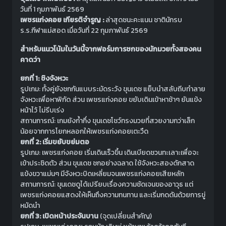
วันที่ 1 กุมภาพันธ์ 2569
เพชรแก่งคอย เกียรติจำรูญ :
ล่าสุดชนะคะแนน ชาตินักรบ
ร.ร.กีฬาแม่สอด เมื่อวันที่ 22 กุมภาพันธ์ 2569
สำหรับแนวโน้มในวันนี้จากฟอร์มการชกของนักมวยทั้งสองคน
คาดว่า
ยกที่ 1: ชิงจังหวะ
รูปเกม: ทั้งคู่ยังชกกันแบบระมัดระวัง ขุนเดช แย็บนำสลับถีบทำลาย
จังหวะเพื่อหาพิกัด ส่วน เพชรแก่งคอย ขยับเดินเข้าหาช้าๆ ยันแข้ง
หน้าไว้ ไม่รีบเร่ง
สถานการณ์: เกมยังก้ำกึ่ง ขุนเดชโชว์ทรงมวยที่สวยงามกว่าเล็ก
น้อยจากการโยกหลอกให้เพชรแก่งคอยเตะวืด
ยกที่ 2: เริ่มขยับขย่มตอ
รูปเกม: เพชรแก่งคอย เริ่มเดินเร็วขึ้น เดินเบียดชวนทะเลาะเพื่อจะ
เข้าประชิดตัว ส่วน ขุนเดช ชกอย่างฉลาด ใช้จังหวะสองดักสาด
แข้งขวาแม่นๆ มีจังหวะบิดเหลี่ยมจนเพชรแก่งคอยเสียหลัก
สถานการณ์: ขุนเดชดูได้เปรียบเรื่องความชัดเจนของอาวุธ แต่
เพชรแก่งคอยแสดงให้เห็นถึงความทนทาน และเริ่มกดดันด้วยการขู่
หมัดนำ
ยกที่ 3: เปิดหน้าประจันบาน
(จุดเปลี่ยนสำคัญ)