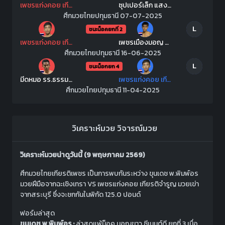
เพชรแก่งคอย เกียรติจำรูญ
ซุปเปอร์เล็ก แสงทองค้าแก๊ส
ศึกมวยไทยปทุมธานี 07-07-2025
L
ชนะน็อคยกที่ 2
เพชรแก่งคอย เกียรติจำรูญ
เพชรเมืองมอญ กิวกิวเต้บีบีคิวยิม
ศึกมวยไทยปทุมธานี 16-06-2025
L
ชนะน็อกยก 4
มีดหมอ รร.ธรรมศาสตร์คลองหลวง
เพชรแก่งคอย เกียรติจำรูญ
ศึกมวยไทยปทุมธานี 11-04-2025
วิเคราะห์มวย
วิจารณ์มวย
วิเคราะห์มวยน่าดูวันนี้ (9 พฤษภาคม 2569)
ศึกมวยไทยเกียรติเพชร เป็นการพบกันระหว่าง ขุนเดช พ.พิมพ์อร
มวยฝีมือจากฉะเชิงเทรา VS เพชรแก่งคอย เกียรติจำรูญ มวยเข่า
จากสระบุรี ซึ่งจะชกกันในพิกัด 125.0 ปอนด์
ฟอร์มล่าสุด
ขุนเดช พ.พิมพ์อร :
ล่าสุดแพ้น็อค มอญขาว ซีเมนต์ดี ยกที่ 3 เมื่อ