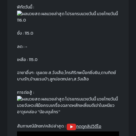
พิกัดวันนี้ :
116.0
ชั่ง : 115.0
ลด : -
เหลือ : 115.0
ฉายาอื่นๆ : ขุนเดช ส.วังเสือ,ไกรศิริภพบ๊อกซิ่งยิม,ดาบทิตย์
บางรัก,บ้านแรมบ้า,ลูกบ่อตกปลา,ส.วังเสือ
การต่อสู้ :
มวยจังหวะฝีมือครบเครื่องฉลาดหลักเหลี่ยมดีเข่าในเหนียว
อาวุธคล่อง ''น้องขุนไกร''
สัมภาษณ์นักชก/คลิปล่าสุด :
กดดูคลิปวิดีโอ