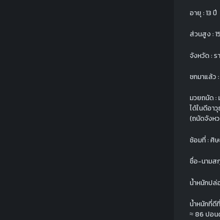
อายุ : 13 ปี
ส่วนสูง : 
จังหวัด : ร
ชกมาแล้ว : 
มวยถนัด :
ได้ในดีอาว
(ถนัดจังหว
ซ้อมที่ : ศ
ชื่อ-นามสก
น้ำหนักปล่
น้ำหนักที่ดีท
≈
86 ปอนด