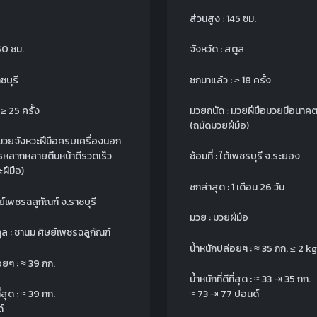
ส่วนสูง : 145 ซม.
150 ซม.
จังหวัด : สตูล
าชบุรี
ชกมาแล้ว : ≥ 18 ครั้ง
≥ 25 ครั้ง
มวยถนัด : มวยฝีมือมวยมีอนาคต
(ถนัดมวยฝีมือ)
 มวยจังหวะฝีมือครบเครื่องนอก
ุธหลากหลายตีนหน้าดีรวดเร็ว
ซ้อมที่ : ใต้เพชรบุรี จ.ระยอง
ะฝีมือ)
ชกล่าสุด : 1 เดือน 26 วัน
ิษย์เพชรฉลูกัณฑ์ จ.ราชบุรี
มวย : มวยฝีมือ
ุล : ชานม ศิษย์เพชรฉลูกัณฑ์
น้ำหนักปล่อยๆ :
≈
35 กก.
≤ 2 kg
อยๆ :
≈
39 กก.
น้ำหนักที่ดีที่สุด :
≈
33 ⇥ 35 กก.
ี่สุด :
≈
39 กก.
≈
73 ⇥ 77 ปอนด์
์