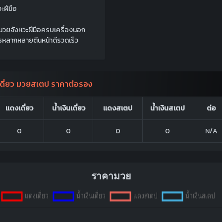
วะฝีมือ
: มวยจังหวะฝีมือครบเครื่องนอก
ุธหลากหลายตีนหน้าดีรวดเร็ว
ดี่ยว มวยสเตป ราคาต่อรอง
แดงเดี่ยว
น้ำเงินเดี่ยว
แดงสเตป
น้ำเงินสเตป
ต่อ
0
0
0
0
N/A
ราคามวย