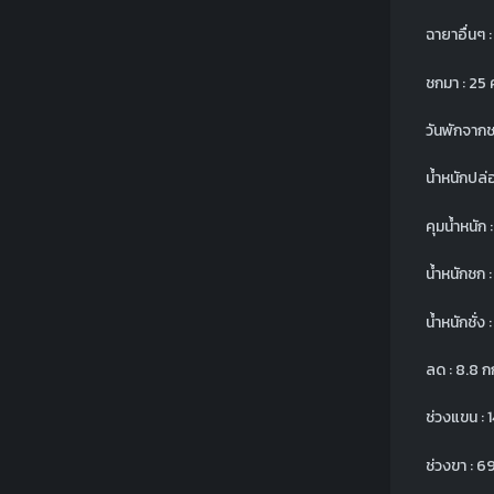
ฉายาอื่นๆ 
ชกมา : 25 ค
วันพักจากชก
น้ำหนักปล่
คุมน้ำหนัก 
น้ำหนักชก :
น้ำหนักชั่ง 
ลด : 8.8 ก
ช่วงแขน : 
ช่วงขา : 6