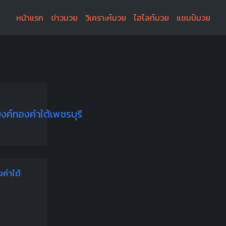
หน้าแรก
ข่าวมวย
วิเคราะห์มวย
ไฮไลท์มวย
แชมป์มวย
ค์ทองคำใต้เพชรบุรี
คำใต้