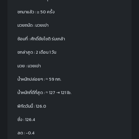
ชกมาแล้ว :
≥
50 ครั้ง
มวยถนัด : มวยเข่า
ซ้อมที่ : ศักดิ์ชัยโชติ ร่มเกล้า
ชกล่าสุด : 2 เดือน 1 วัน
มวย : มวยเข่า
น้ำหนักปล่อยๆ :
≈
59 กก.
น้ำหนักที่ดีที่สุด :
≈
127
⇥
121 lb.
พิกัดวันนี้ : 126.0
ชั่ง : 126.4
ลด : -0.4