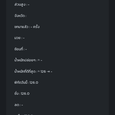
ส่วนสูง : -
จังหวัด :
ชกมาแล้ว : - ครั้ง
มวย : -
ซ้อมที่ : -
น้ำหนักปล่อยๆ :
≈
-
น้ำหนักที่ดีที่สุด :
≈
126
⇥
-
พิกัดวันนี้ : 126.0
ชั่ง : 126.0
ลด : -