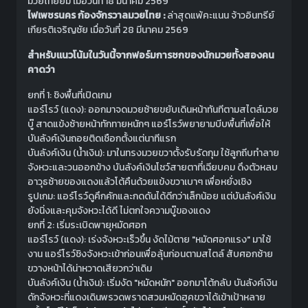
มวยไทยยิม เมื่อวันที่ 18 มีนาคม 2569
ไฟเพชรนคร ก้องจักรวาลมวยไทย :
ล่าสุดแพ้คะแนน จ้าวอินทรีย์
เกียรติเจริญชัย เมื่อวันที่ 28 มีนาคม 2569
สำหรับแนวโน้มในวันนี้จากฟอร์มการชกของนักมวยทั้งสองคน
คาดว่า
ยกที่ 1: ชิงพื้นที่เปิดเกม
แอร์โรว์ (แดง): ออกมาจดมวยซ้ายขยับเดินหน้าทันทีตามสไตล์มวย
บู๊ สาดแข้งซ้ายหน้าทักทายหนักๆ แอร์โรว์พยายามบีบพื้นที่เพื่อให้
บันลังค์เงินถอยติดเชือกตั้งแต่นาทีแรก
บันลังค์เงิน (น้ำเงิน): มาในทรงมวยขวาตั้งรับรัดกุม ใช้ลูกถีบทำลาย
จังหวะและวนออกข้าง บันลังค์เงินโชว์สายตาที่เฉียบคม ดึงตัวหลบ
อาวุธซ้ายของแดงแล้วโต้คืนด้วยแข้งขวาเบาๆ เพื่อหยั่งเชิง
รูปเกม: แอร์โรว์ดูคึกคักและกดดันได้ดีกว่าเล็กน้อย แต่บันลังค์เงิน
ยังนิ่งและคุมจังหวะได้ดี ไม่ตกใจความบู๊ของแดง
ยกที่ 2: เริ่มระเบิดพายุหมัดศอก
แอร์โรว์ (แดง): เร่งจังหวะเร็วขึ้น งัดไม้ตาย "หมัดศอกแรง" มาใช้
งาน แอร์โรว์ชิงจังหวะเข้าก่อนเพื่อลุ้นก่อนตามสไตล์ สับศอกซ้าย
ขวางหน้าได้น่าหวาดเสียวกว่าเดิม
บันลังค์เงิน (น้ำเงิน): เริ่มงัด "หมัดหนัก" ออกมาโต้กลับ บันลังค์เงิน
ดักจังหวะที่แดงเดินพรวดพราดสวมหมัดฮุคขวาได้เข้าเป้าหลาย