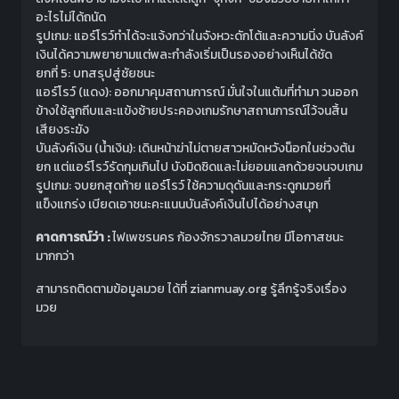
อะไรไม่ได้ถนัด
รูปเกม: แอร์โรว์ทำได้จะแจ้งกว่าในจังหวะดักโต้และความนิ่ง บันลังค์
เงินได้ความพยายามแต่พละกำลังเริ่มเป็นรองอย่างเห็นได้ชัด
ยกที่ 5: บทสรุปสู่ชัยชนะ
แอร์โรว์ (แดง): ออกมาคุมสถานการณ์ มั่นใจในแต้มที่ทำมา วนออก
ข้างใช้ลูกถีบและแข้งซ้ายประคองเกมรักษาสถานการณ์ไว้จนสิ้น
เสียงระฆัง
บันลังค์เงิน (น้ำเงิน): เดินหน้าฆ่าไม่ตายสาวหมัดหวังน็อกในช่วงต้น
ยก แต่แอร์โรว์รัดกุมเกินไป บังมิดชิดและไม่ยอมแลกด้วยจนจบเกม
รูปเกม: จบยกสุดท้าย แอร์โรว์ ใช้ความดุดันและกระดูกมวยที่
แข็งแกร่ง เบียดเอาชนะคะแนนบันลังค์เงินไปได้อย่างสนุก
คาดการณ์ว่า :
ไฟเพชรนคร ก้องจักรวาลมวยไทย
มีโอกาสชนะ
มากกว่า
สามารถติดตามข้อมูลมวย ได้ที่ zianmuay.org รู้ลึกรู้จริงเรื่อง
มวย