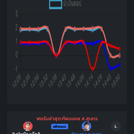
ฟอร์มล่าสุด:ทัพมงคล ส.สุนทร
L
แพ้คะแนน