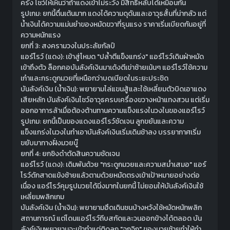
ครั้ง โชว์ให้เห็นว่าถ้าแดงเข้าไม่ระวัง มีสิทธิ์หลับได้เหมือนกัน
รูปเกม: ยกนี้ตื่นเต้นมาก แดงได้ความดุดันและอาวุธสั้นที่น่ากลัว แต่
น้ำเงินได้ความแม่นยำของหมัดขวาที่รุนแรง ราคาเริ่มเบียดกันอยู่ที่
ความหนักแรง
ยกที่ 3: สงครามวงในประลัยกัลป์
แอร์โรว์ (แดง): เข้าสู่โหมด "ปล้ำตีแข็งแกร่ง" แอร์โรว์เดินฝ่าหมัด
เข้าถึงตัว ล็อกคอบันลังค์เงินมาเด้งตีเข่าซ้ายเน้นๆ แอร์โรว์ใช้ความ
เก๋าและกระดูกมวยที่เหนือกว่าบดเบียดในระยะประชิด
บันลังค์เงิน (น้ำเงิน): พยายามไล่แขนสู้และใช้เหลี่ยมตัวบิดเอาแดง
เสียหลัก บันลังค์เงินโชว์อาวุธครบเครื่องขวางหน้าแทงสวน แต่เริ่ม
ออกอาการล้าเมื่อต้องต้านทานความแข็งแรงในวงในของแอร์โรว์
รูปเกม: ยกนี้เป็นของแดงแอร์โรว์ชัดเจน ลูกขยันและความ
แข็งแกร่งในวงในทำเอาบันลังค์เงินเริ่มเดินช้าลง บรรยากาศเริ่ม
ขยับมาทางฝั่งมวยบู๊
ยกที่ 4: ยกชิงดำตัดสินความชัดเจน
แอร์โรว์ (แดง): เดิมพันด้วย "กระดูกมวยและความสม่ำเสมอ" แอร์
โรว์ดักสาดแข้งซ้ายแล้วตามด้วยหมัดตรงเข้าเป้าหมายอย่างต่อ
เนื่อง แอร์โรว์คุมรูปมวยได้นิ่งมากในยกนี้ ไม่ยอมให้บันลังค์เงินใช้
เหลี่ยมพลิกเกม
บันลังค์เงิน (น้ำเงิน): พยายามฮึดเดินชนบ้างหวังใช้หมัดหนักพลิก
สถานการณ์ แต่โดนแอร์โรว์ถีบสกัดและวนออกข้างได้ตลอด บัน
ลังค์เงินพยายามจะเข้าทำแต่ติดลูก "จุกจิก" ของมวยซ้ายทำให้ทำ