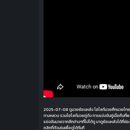
2025-07-08 ดูมวยย้อนหลัง ไฮไลท์มวยศึกมวยไทยพันธ
ทางหลวง รวมไฮไลท์มวยคู่ดัง การแข่งขันคู่เมื่อคืนที
แข่งขันมวยจากลีกต่างๆที่ไม่ได้ดู มาดูย้อนหลังได้ที่ช่
คลิกที่ตัวเล่นเพื่อดูได้ทันที