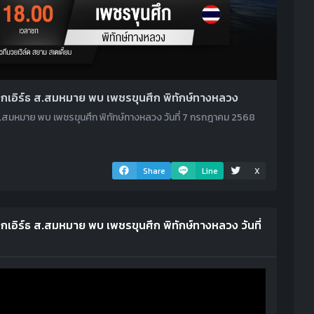
ึกเอิร์ธ ส.สมหมาย พบ เพชรขุนศึก พิทักษ์ทางหลวง
ส.สมหมาย พบ เพชรขุนศึก พิทักษ์ทางหลวง วันที่ 7 กรกฎาคม 2568
Share
Line
X
กเอิร์ธ ส.สมหมาย พบ เพชรขุนศึก พิทักษ์ทางหลวง วันที่