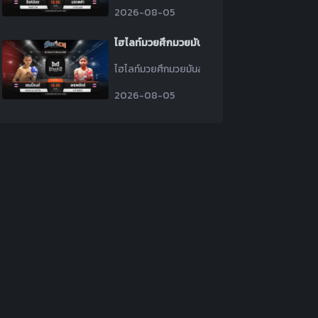
2026-08-05
ไฮไลท์มวยศึกมวยมันส์สนั่นเมือง ระหว่าง แรมบ๊อ
ไฮไลท์มวยศึกมวยมันส์สนั่นเมือง ระหว่าง แรมบ๊องส
2026-08-05