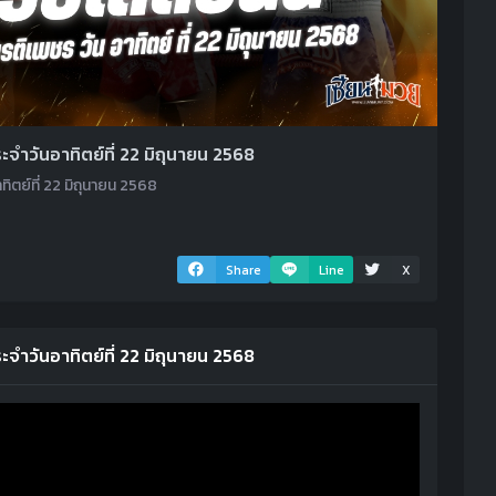
จำวันอาทิตย์ที่ 22 มิถุนายน 2568
ิตย์ที่ 22 มิถุนายน 2568
Share
Line
X
จำวันอาทิตย์ที่ 22 มิถุนายน 2568