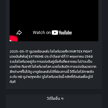
2025-05-17 ดูมวยย้อนหลัง ไฮไลท์มวยศึก FAIRTEX FIGHT
มวยมันส์พันธุ์ EXTREME ประจำวันเสาร์ที่ 17 พฤษภาคม 2568
รวมไฮไลท์มวยคู่ดัง การแข่งขันคู่เมื่อคืนที่พลาดชม ไม่ว่าจะเป็น
มวยไทย ทีมชาติ ไฮไลท์มวยโลก มวยโอลิมปิก การแข่งขันมวยจาก
ลีกต่างๆที่ไม่ได้ดู มาดูย้อนหลังได้ที่ช่องทางนี้ วีดีโอไฮไล์ภาพชัด
ระดับ HD ดูง่ายทุกคลิป ดูไฮไลท์มวยวันนี้ คลิกที่ตัวเล่นเพื่อดูได้
ทันที
วิดีโออื่น ๆ