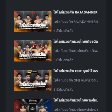
ไฮไลท์มวยศึก RAJADAMNERN WORLD SE
ไฮไลท์มวยศึก RAJADAMNERN WORLD SER
5 ชั่วโมงที่แล้ว
ไฮไลท์มวยศึกมวยไทยเกียรติเพชร ประจำว
ไฮไลท์มวยศึกมวยไทยเกียรติเพชร ประจำวั
5 ชั่วโมงที่แล้ว
ไฮไลท์มวยศึก ONE ลุมพินี 165 ประจำวัน
ไฮไลท์มวยศึก ONE ลุมพินี 165 ประจำวันศุ
5 ชั่วโมงที่แล้ว
ไฮไลท์มวยศึกมวยไทยพลังใหม่ ระหว่าง ค
ไฮไลท์มวยศึกมวยไทยพลังใหม่ ระหว่าง คิว