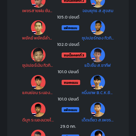
ชนะน็อคยกที่ 2
เพชรสายฝน ซันรัตภูมิ
จอมยุทธ ส.สุขสม
105.0 ปอนด์
แพ้คะแนน
พยัคฆ์ พยัคฆ์ลำพอง
ซุปเปอร์ทอง กิวกิวเต้บีบีคิวยิมส์
102.0 ปอนด์
ชนะน็อคยกที่ 3
ซุปเปอร์เงิน กิวกิวเต้บีบีคิวยิม
แป๊ะยิ้ม ส.ซากีฟ
101.0 ปอนด์
ชนะคะแนน
แคนย่อน ระนองมวยไทย
หนึ่งเทพ B.C.K.ยิมส์
101.0 ปอนด์
แพ้คะแนน
ดีบุก ระนองมวยไทย
เด็ดเดี่ยว ส.เพชรอุดร
29.0 กก.