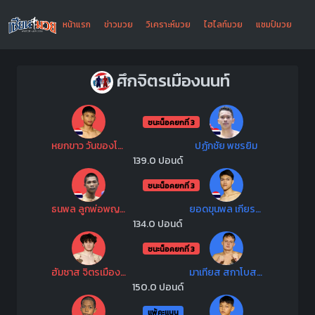
หน้าแรก
ข่าวมวย
วิเคราะห์มวย
ไฮไลท์มวย
แชมป์มวย
ศึกจิตรเมืองนนท์
ชนะน็อคยกที่ 3
หยกขาว วันของโอม
ปฏักชัย พชรยิม
139.0 ปอนด์
ชนะน็อคยกที่ 3
ธนพล ลูกพ่อพญาเสือ
ยอดขุนพล เกียรติบุรินทร์
134.0 ปอนด์
ชนะน็อคยกที่ 3
ฮัมซาส จิตรเมืองนนยิม
มาเทียส สกาโบสกี้ยิม
150.0 ปอนด์
แพ้คะแนน