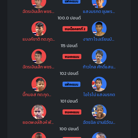
แพ้คะแนน
ฉัตรเงินเล็ก พชรยิมส์
แสงมรกต ชุมพรมวยไทย
100.0 ปอนด์
ชนะน็อคยกที่ 2
แบงค์ชาติ ทต.กุดน้ำใส
งาเทา โรงเรียนบ้านมาบนาคี
115 ปอนด์
ชนะคะแนน
ฉัตรเงินเล็ก พชรยิมส์
ก้าวไกล ศักดิ์แสนพันธ์
102 ปอนด์
แพ้คะแนน
บิ๊กบอส ทต.กุดน้ำใส
โอโรโน่ แสงมรกต
101 ปอนด์
ชนะคะแนน
ยอดพงษ์สิงห์ พันธุ์ดักษ์รัตนบุรี
ฉัตรนิล ปานนิวัฒน์มวยไทย
100 ปอนด์