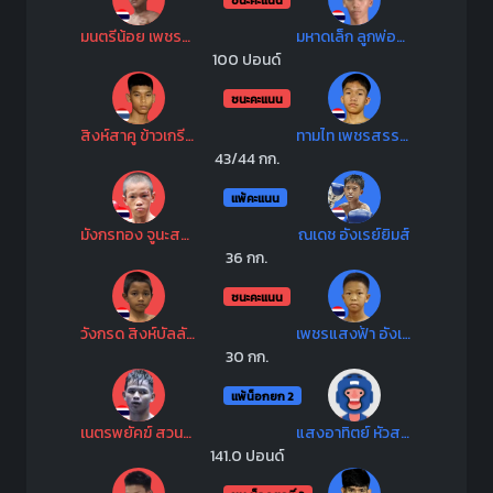
มนตรีน้อย เพชรสุภานันท์
มหาดเล็ก ลูกพ่อพระยาเสือ
100 ปอนด์
ชนะคะแนน
สิงห์สาคู ข้าวเกรียบปากหม้อเขาวัง
ทามไท เพชรสรรชัย
43/44 กก.
แพ้คะแนน
มังกรทอง จูนะสมาคมแพทย์
ณเดช อังเรย์ยิมส์
36 กก.
ชนะคะแนน
วังกรด สิงห์บัลลังก์ทอง
เพชรแสงฟ้า อังเรย์ยิมส์
30 กก.
แพ้น็อกยก 2
เนตรพยัคฆ์ สวนอาหารปีกไม้
แสงอาทิตย์ หัวสระยิมส์
141.0 ปอนด์