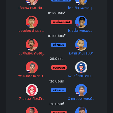
เด็กเทพ PMC.วันชัยมวยไทย
ไตรเติ้ล เพชรอนุสรณ์
101.0 ปอนด์
ชนะน็อคยกที่ 4
ม่อนซ่อน บ้านแรมบ้า
ไตรตั้น เพชรอนุสรณ์
101.0 ปอนด์
แพ้คะแนน
ขุนศึกน้อย ศิษย์ผู้ใหญ่เทพ
มิลาน บ้านแรมบ้า
28.0 กก.
ชนะคะแนน
ฟ้าคะนอง เพชรบ้านบึง
เพชรชัยสน ดีเซเว่นพลัสวันกรุ๊ป
126 ปอนด์
แพ้คะแนน
จักรแดง เกียรติทรงฤทธิ์
ฟ้าคะนอง เพชรบ้านบึง
126 ปอนด์
ชนะคะแนน