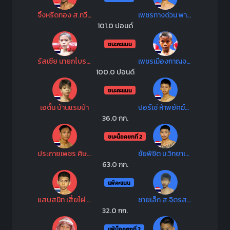
จิ้งหรีดทอง ส.ทวีศักดิ์
เพชรทางด่วน พานทองยิม
101.0 ปอนด์
ชนะคะแนน
รัสเซีย นายกไบรท์บ้านบึง
เพชรเมืองกาญจน์ เกียรติเข็มทอง
100.0 ปอนด์
ชนะคะแนน
เอตั้น บ้านแรมบ้า
ปอร์เช่ ห้าพยัคฆ์มวยไทย
36.0 กก.
ชนะน็อคยกที่ 2
ประกายเพชร ศิษย์ซ้อบี
ชัยพิชิต ม.วิทยาเขตอุดรธานี
63.0 กก.
แพ้คะแนน
แสบสนิท เสี่ยไผ่ ยูเอสเอ
ชายเล็ก ส.จิตรสนองชาติ
32.0 กก.
แพ้น็อคยกที่ 2