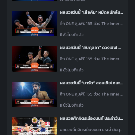
ผลมวยวันนี้ “เสือคิม” หมัดหนักล้มยักษ์! ชนะแต้ม “นาบิล” ไม่เอกฉันท์ รับโบนัส 1.7 ล้านบาท
ศึก ONE ลุมพินี 165 ช่วง The Inner Circle 25 วันนี้ “เสือคิม ป๋องสุพรรณ พีเค.” บวกหมัดได้นับยก 2 ก่อนคุมเกมเอาชนะแต้ม “นาบิล อานาน” ไม่เอกฉันท์ รับโบนัส 1.7 ล้านบาท
11 ชั่วโมงที่แล้ว
ผลมวยวันนี้ “อับดุลลา” ดวงเฮง! ชนะน็อค “ซุปเปอร์เล็ก” ยก 2 เหตุเจ็บเข่าทำพิษ
ศึก ONE ลุมพินี 165 ช่วง The Inner Circle 25 วันนี้ “อับดุลลา ดายาคาเอฟ” รัวหมัดชุดจน “ซุปเปอร์เล็ก ซุปเปอร์เล็กมวยไทย” วืดล้มเจ็บเข่าพ่ายน็อคไปในยก 2
11 ชั่วโมงที่แล้ว
ผลมวยวันนี้ “มารัต” สอนเชิง! ชนะแต้ม “มามูกา” ลิ่วทัวร์นาเมนต์ คิกบ็อกซิง
ศึก ONE ลุมพินี 165 ช่วง The Inner Circle 25 วันนี้ “มารัต กริกอเรียน” เดินเตะขาต่อยหมัดไล่อัดจนชนะคะแนน “มามูกา อูซูบิยัน” ลิ่วรอบต่อไป ONE ซามูไร ทัวร์นาเมนต์ คิกบ็อกซิง
11 ชั่วโมงที่แล้ว
ผลมวยศึกจิตรเมืองนนท์ ประจำวันศุกร์ที่ 7 สิงหาคม 2569
ผลมวยศึกจิตรเมืองนนท์ ประจำวันศุกร์ที่ 7 สิงหาคม 2569 โดยมีคู่เอกเป็น ตาลเดี่ยว ป.ประวิทย์ พบ พิชัย ม.ราชภัฎโคราช