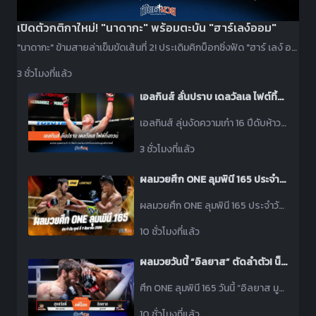
เปิดตัวกติกาใหม่! "นาดากะ" พร้อมตะบัน "ฮาร์เลง์ออม"
"นาดากะ" ข้ามสายล่าเข็มขัดเส้นที่ 2! ประเดิมคิกบ็อกซิ่งฟัด "ฮาร์ เลง์ ออม" ศึก ONE ซามูไร 3 ที่ญี่ปุ่น
3 ชั่วโมงที่แล้ว
เอลกินส์ ลั่นปราบ เดลวัลเล ไฟต์ทิ้งทวน
เอลกินส์ ลุ่นงัดความเก๋า 16 ปีดับห้าว เดลวัลเล ในศึกทิ้งทวนสังเวียนยูเอฟซีอาทิตย์นี้
3 ชั่วโมงที่แล้ว
ผลมวยศึก ONE ลุมพินี 165 ประจำวันศุกร์ที่ 7 สิงหาคม 2569
ผลมวยศึก ONE ลุมพินี 165 ประจำวันศุกร์ที่ 7 สิงหาคม 2569 โดยมีคู่เอกเป็น นาบิล อานาน พบ เสือคิม ป๋องสุพรรณ พีเค.
10 ชั่วโมงที่แล้ว
ผลมวยวันนี้ “อิลยาส” ตัดลำตัว! น็อค “สุขสวัสดิ์” ยก 1 คว้าโบนัส 3.5 แสนบาท
ศึก ONE ลุมพินี 165 วันนี้ “อิลยาส มูซาเอฟ” ต่อยท้องตัดลำตัวจน “สุขสวัสดิ์ พีเค.แสนชัย” จุกร่วงยกแรก คว้าโบนัส 3.5 แสนบาท
10 ชั่วโมงที่แล้ว